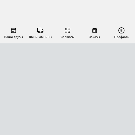
Ваши грузы
Ваши машины
Сервисы
Заказы
Профиль
АВТОМАТИЗАЦИЯ ПЕРЕВОЗОК
Площадки
Заказы
Торги
Тендеры
АТИ-Доки
GPS-мониторинг
АТИ Мессенджер
Цепочки грузов
API ATI.SU
ПОЛЕЗНОЕ
Расчет расстояний
БЕЗОПАСНОСТЬ
Академия ATI.SU
ATI.SU о безопасности
Звезды ATI.SU на вашем сайте