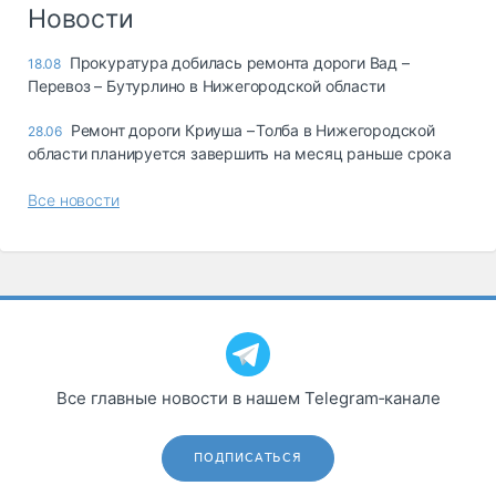
Логистика, грузы
Новости
Негабаритные и
Прокуратура добилась ремонта дороги Вад –
18.08
опасные грузы
Перевоз – Бутурлино в Нижегородской области
Безопасность и
страхование
Ремонт дороги Криуша – Толба в Нижегородской
28.06
области планируется завершить на месяц раньше срока
Таможня и ВЭД
Все новости
Склады и
грузовые
терминалы
Коммерческий
транспорт
Спецтехника
Автосервис,
Все главные новости в нашем Telegram‑канале
запчасти, шины
Топливо, масла и
Дзен
автохимия
ПОДПИСАТЬСЯ