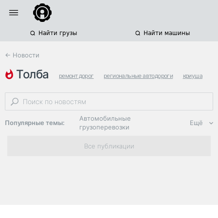
Найти грузы
Найти машины
← Новости
толба
ремонт дорог
региональные автодороги
криуша
Автомобильные
Популярные темы:
Ещё
грузоперевозки
Региональная
Все публикации
логистика
ЭДО, ИТ в
логистике
Дороги,
инфраструктура