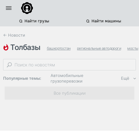
Найти грузы
Найти машины
← Новости
толбазы
башкортостан
региональные автодороги
мосты
Автомобильные
Популярные темы:
Ещё
грузоперевозки
Региональная
Все публикации
логистика
ЭДО, ИТ в
логистике
Дороги,
инфраструктура