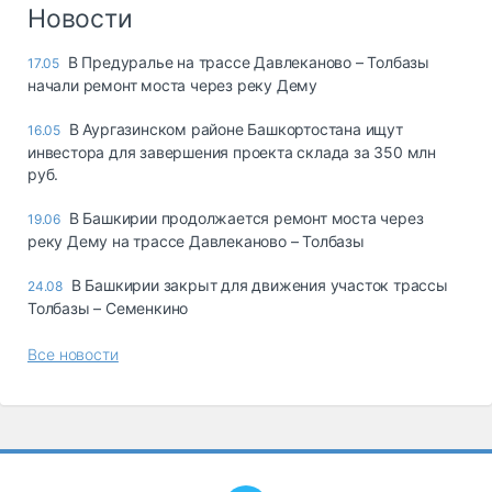
Логистика, грузы
Новости
Негабаритные и
В Предуралье на трассе Давлеканово – Толбазы
17.05
опасные грузы
начали ремонт моста через реку Дему
Безопасность и
страхование
В Аургазинском районе Башкортостана ищут
16.05
инвестора для завершения проекта склада за 350 млн
Таможня и ВЭД
руб.
Склады и
В Башкирии продолжается ремонт моста через
19.06
грузовые
реку Дему на трассе Давлеканово – Толбазы
терминалы
Коммерческий
В Башкирии закрыт для движения участок трассы
24.08
транспорт
Толбазы – Семенкино
Спецтехника
Все новости
Автосервис,
запчасти, шины
Топливо, масла и
Дзен
автохимия