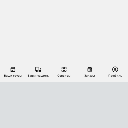
Ваши грузы
Ваши машины
Сервисы
Заказы
Профиль
АВТОМАТИЗАЦИЯ ПЕРЕВОЗОК
Площадки
Заказы
Торги
Тендеры
АТИ-Доки
GPS-мониторинг
АТИ Мессенджер
Цепочки грузов