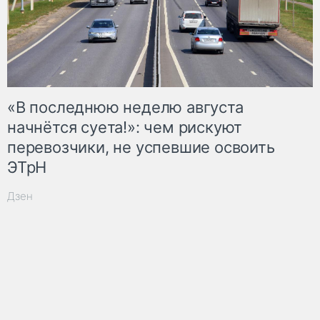
«В последнюю неделю августа
начнётся суета!»: чем рискуют
перевозчики, не успевшие освоить
ЭТрН
Дзен