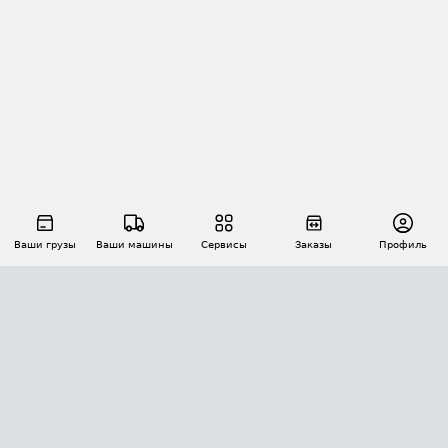
Ваши грузы
Ваши машины
Сервисы
Заказы
Профиль
АВТОМАТИЗАЦИЯ ПЕРЕВОЗОК
Площадки
Заказы
Торги
Тендеры
АТИ-Доки
GPS-мониторинг
АТИ Мессенджер
Цепочки грузов
API ATI.SU