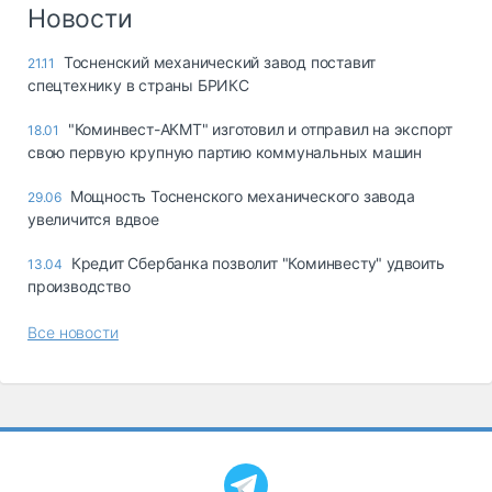
Логистика, грузы
Новости
Негабаритные и
Тосненский механический завод поставит
21.11
опасные грузы
спецтехнику в страны БРИКС
Безопасность и
страхование
"Коминвест-АКМТ" изготовил и отправил на экспорт
18.01
свою первую крупную партию коммунальных машин
Таможня и ВЭД
Мощность Тосненского механического завода
29.06
Склады и
увеличится вдвое
грузовые
терминалы
Кредит Сбербанка позволит "Коминвесту" удвоить
13.04
Коммерческий
производство
транспорт
Все новости
Спецтехника
Автосервис,
запчасти, шины
Топливо, масла и
Дзен
автохимия