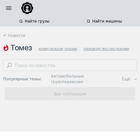
Найти грузы
Найти машины
← Новости
томез
коммунальная техника
производство спецтехники
тосно
Автомобильные
Популярные темы:
Ещё
грузоперевозки
Региональная
Все публикации
логистика
ЭДО, ИТ в
логистике
Дороги,
инфраструктура