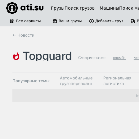
Грузы
Поиск грузов
Машины
Поиск м
Все сервисы
Ваши грузы
Добавить груз
← Новости
topguard
Смотрите также
пломбы
мя
Автомобильные
Региональная
Популярные темы:
грузоперевозки
логистика
Склады и
В
Таможня и ВЭД
грузовые
терминалы