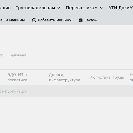
ашин
Грузовладельцам
Перевозчикам
АТИ-Доки
А
Ваши машины
Добавить машину
Заказы
со
криминал
ЭДО, ИТ в
Дороги,
Н
Логистика, грузы
логистике
инфраструктура
о
Коммерческий
Автосервис,
Топливо,
се публикации
Спецтехника
транспорт
запчасти, шины
автохим