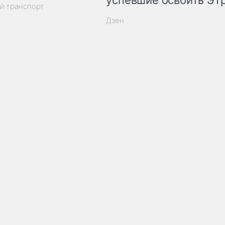
успевшие освоить ЭТ
й транспорт
Дзен