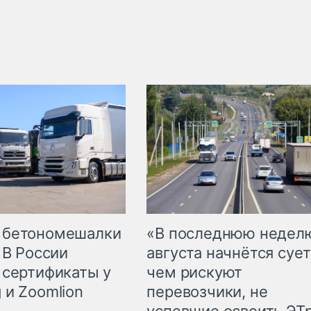
 бетономешалки
«В последнюю недел
 В России
августа начнётся сует
 сертификаты у
чем рискуют
 и Zoomlion
перевозчики, не