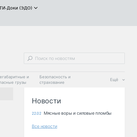
ТИ-Доки (ЭДО)
егабаритные и
Безопасность и
Ещё
пасные грузы
страхование
 масла и
Дзен
ия
Новости
Мясные воры и силовые пломбы
22.02
Все новости