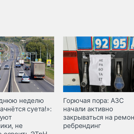
Горючая пора: АЗС
еднюю неделю
начали активно
ачнётся суета!»:
закрываться на ремон
куют
ребрендинг
ики, не