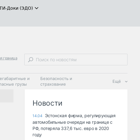
ТИ-Доки (ЭДО)
ая граница
егабаритные и
Безопасность и
Ещё
пасные грузы
страхование
 масла и
Дзен
ия
Новости
Эстонская фирма, регулирующая
14.04
автомобильные очереди на границе с
РФ, потеряла 337,6 тыс. евро в 2020
году