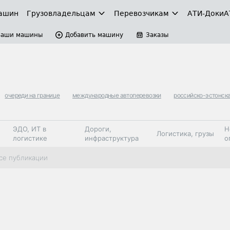
ашин
Грузовладельцам
Перевозчикам
АТИ-Доки
А
Ваши машины
Добавить машину
Заказы
очереди на границе
международные автоперевозки
российско-эстонск
ЭДО, ИТ в
Дороги,
Н
Логистика, грузы
логистике
инфраструктура
о
Коммерческий
Автосервис,
Топливо,
се публикации
Спецтехника
транспорт
запчасти, шины
автохим