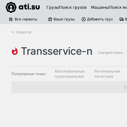
Грузы
Поиск грузов
Машины
Поиск м
Все сервисы
Ваши грузы
Добавить груз
← Новости
transservice-n
Смотрите также
Автомобильные
Региональная
Популярные темы:
грузоперевозки
логистика
Склады и
В
Таможня и ВЭД
грузовые
терминалы