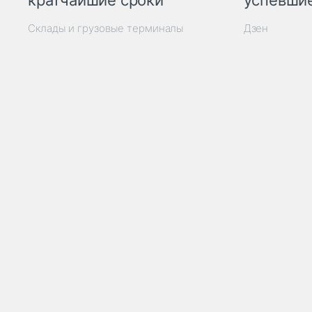
кратчайшие сроки
успевшие
Склады и грузовые терминалы
Дзен