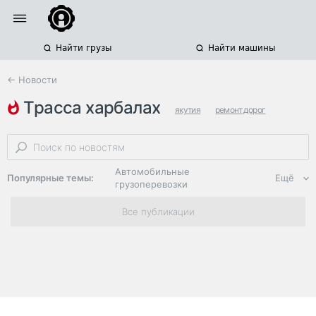
Найти грузы
Найти машины
← Новости
трасса харбалах
якутия
ремонт дорог
региональные автодороги
Автомобильные
Популярные темы:
Ещё
грузоперевозки
Региональная
Все публикации
логистика
ЭДО, ИТ в
логистике
Дороги,
инфраструктура