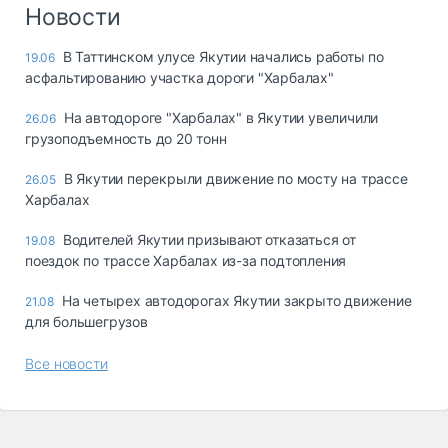
Логистика, грузы
Новости
Негабаритные и
В Таттинском улусе Якутии начались работы по
19.06
опасные грузы
асфальтированию участка дороги "Харбалах"
Безопасность и
страхование
На автодороге "Харбалах" в Якутии увеличили
26.06
грузоподъемность до 20 тонн
Таможня и ВЭД
В Якутии перекрыли движение по мосту на трассе
26.05
Склады и
Харбалах
грузовые
терминалы
Водителей Якутии призывают отказаться от
19.08
Коммерческий
поездок по трассе Харбалах из-за подтопления
транспорт
На четырех автодорогах Якутии закрыто движение
21.08
Спецтехника
для большегрузов
Автосервис,
Все новости
запчасти, шины
Топливо, масла и
Дзен
автохимия