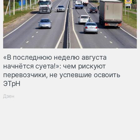
«В последнюю неделю августа
начнётся суета!»: чем рискуют
перевозчики, не успевшие освоить
ЭТрН
Дзен