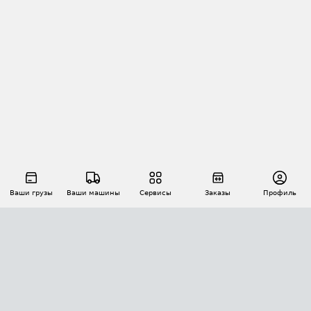
Ваши грузы
Ваши машины
Сервисы
Заказы
Профиль
АВТОМАТИЗАЦИЯ ПЕРЕВОЗОК
Площадки
Заказы
Торги
Тендеры
АТИ-Доки
GPS-мониторинг
АТИ Мессенджер
Цепочки грузов