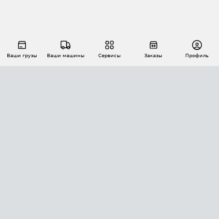
Ваши грузы
Ваши машины
Сервисы
Заказы
Профиль
АВТОМАТИЗАЦИЯ ПЕРЕВОЗОК
Площадки
Заказы
Торги
Тендеры
АТИ-Доки
GPS-мониторинг
АТИ Мессенджер
Цепочки грузов
API ATI.SU
ПОЛЕЗНОЕ
Расчет расстояний
БЕЗОПАСНОСТЬ
Академия ATI.SU
ATI.SU о безопасности
Звезды ATI.SU на вашем сайте
КОНТАКТЫ И ТАРИФЫ