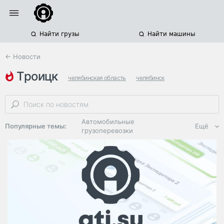
Найти грузы
Найти машины
← Новости
троицк
челябинская область
челябинск
ограничение движения
Автомобильные
Популярные темы:
Ещё
грузоперевозки
Региональная
логистика
ЭДО, ИТ в
логистике
Дороги,
инфраструктура