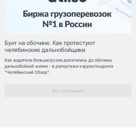
Логистика, грузы
Негабаритные и
опасные грузы
Безопасность и
страхование
Бунт на обочине. Как протестуют
Таможня и ВЭД
челябинские дальнобойщики
Склады и
Как водители большегрузов докатились до обочины
грузовые
дальнобойной жизни - в репортаже корреспондента
терминалы
"Челябинский Обзор".
Коммерческий
транспорт
Все публикации
Спецтехника
Автосервис,
запчасти, шины
Топливо, масла и
Дзен
автохимия