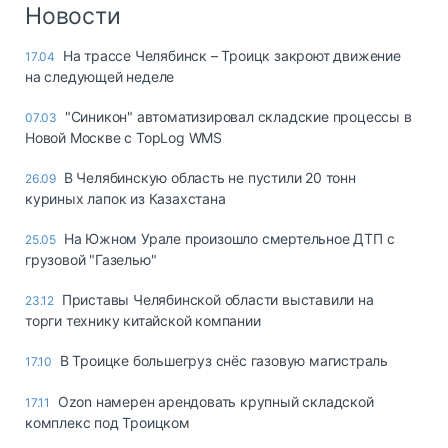
Новости
На трассе Челябинск – Троицк закроют движение
17.04
на следующей неделе
"Синикон" автоматизировал складские процессы в
07.03
Новой Москве с TopLog WMS
В Челябинскую область не пустили 20 тонн
26.09
куриных лапок из Казахстана
На Южном Урале произошло смертельное ДТП с
25.05
грузовой "Газелью"
Приставы Челябинской области выставили на
23.12
торги технику китайской компании
В Троицке большегруз снёс газовую магистраль
17.10
Ozon намерен арендовать крупный складской
17.11
комплекс под Троицком