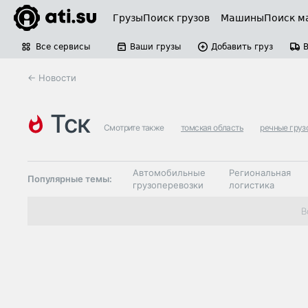
Грузы
Поиск грузов
Машины
Поиск м
Все сервисы
Ваши грузы
Добавить груз
← Новости
тск
Смотрите также
томская область
речные груз
Автомобильные
Региональная
Популярные темы:
грузоперевозки
логистика
Склады и
В
Таможня и ВЭД
грузовые
терминалы