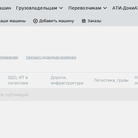
ашин
Грузовладельцам
Перевозчикам
АТИ-Доки
А
Ваши машины
Добавить машину
Заказы
оперевозки
томская судоходная компания
ЭДО, ИТ в
Дороги,
Н
Логистика, грузы
логистике
инфраструктура
о
Коммерческий
Автосервис,
Топливо,
се публикации
Спецтехника
транспорт
запчасти, шины
автохим