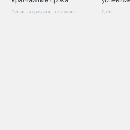
кратчайшие сроки
успевшие
Склады и грузовые терминалы
Дзен