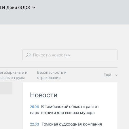
ТИ-Доки (ЭДО)
егабаритные и
Безопасность и
Ещё
пасные грузы
страхование
 масла и
Дзен
ия
Новости
В Тамбовской области растет
26.06
парк техники для вывоза мусора
Томская судоходная компания
22.03