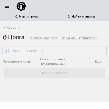
Найти грузы
Найти машины
← Новости
цолга
реконструкция дорог
региональные автодороги
планы на 2025 год
Автомобильные
Популярные темы:
Ещё
грузоперевозки
Региональная
Все публикации
логистика
ЭДО, ИТ в
логистике
Дороги,
инфраструктура