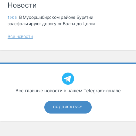
Логистика, грузы
Новости
Негабаритные и
В Мухоршибирском районе Бурятии
19.05
опасные грузы
заасфальтируют дорогу от Балты до Цолги
Безопасность и
страхование
Все новости
Таможня и ВЭД
Склады и
грузовые
терминалы
Коммерческий
транспорт
Все главные новости в нашем Telegram‑канале
Спецтехника
Автосервис,
ПОДПИСАТЬСЯ
запчасти, шины
Топливо, масла и
Дзен
автохимия