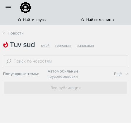
Найти грузы
Найти машины
← Новости
tuv sud
китай
германия
испытания
Автомобильные
Популярные темы:
Ещё
грузоперевозки
Региональная
Все публикации
логистика
ЭДО, ИТ в
логистике
Дороги,
инфраструктура