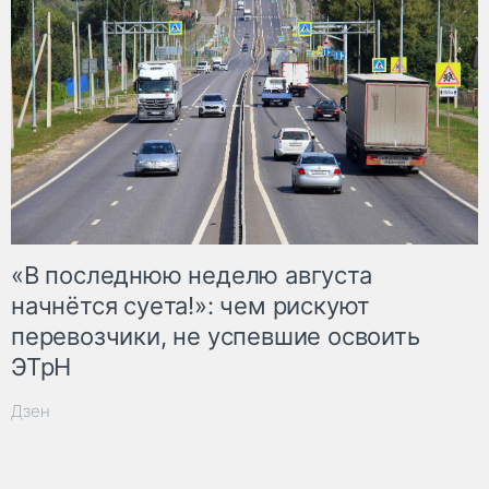
«В последнюю неделю августа
начнётся суета!»: чем рискуют
перевозчики, не успевшие освоить
ЭТрН
Дзен