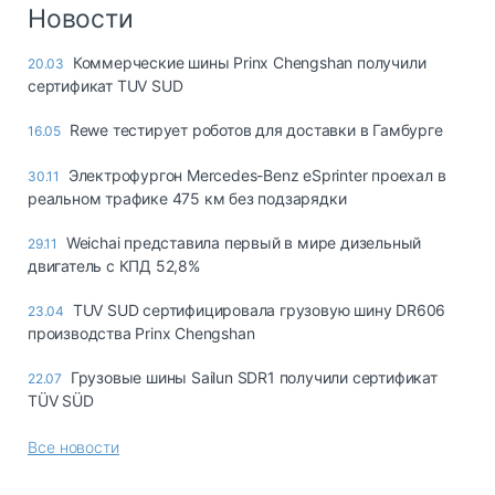
Логистика, грузы
Новости
Негабаритные и
Коммерческие шины Prinx Chengshan получили
20.03
опасные грузы
сертификат TUV SUD
Безопасность и
страхование
Rewe тестирует роботов для доставки в Гамбурге
16.05
Таможня и ВЭД
Электрофургон Mercedes-Benz eSprinter проехал в
30.11
реальном трафике 475 км без подзарядки
Склады и
грузовые
Weichai представила первый в мире дизельный
29.11
терминалы
двигатель с КПД 52,8%
Коммерческий
транспорт
TUV SUD сертифицировала грузовую шину DR606
23.04
производства Prinx Chengshan
Спецтехника
Грузовые шины Sailun SDR1 получили сертификат
22.07
Автосервис,
TÜV SÜD
запчасти, шины
Топливо, масла и
Все новости
Дзен
автохимия