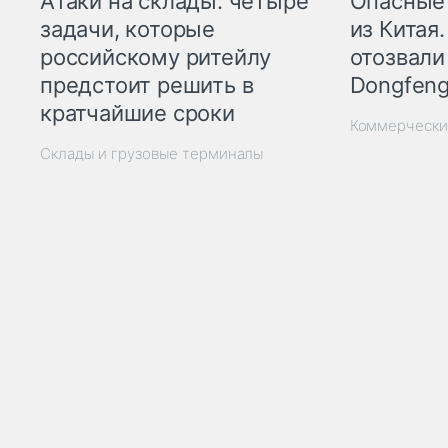
Опасные
Атаки на склады: четыре
из Китая.
задачи, которые
отозвали
российскому ритейлу
Dongfeng
предстоит решить в
кратчайшие сроки
Коммерчески
Склады и грузовые терминалы