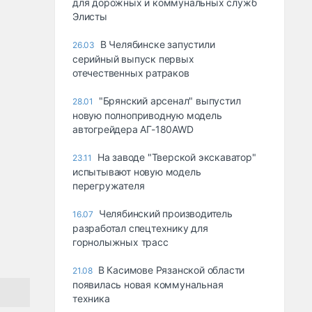
для дорожных и коммунальных служб
Элисты
В Челябинске запустили
26.03
серийный выпуск первых
отечественных ратраков
"Брянский арсенал" выпустил
28.01
новую полноприводную модель
автогрейдера АГ-180AWD
На заводе "Тверской экскаватор"
23.11
испытывают новую модель
перегружателя
Челябинский производитель
16.07
разработал спецтехнику для
горнолыжных трасс
В Касимове Рязанской области
21.08
появилась новая коммунальная
техника