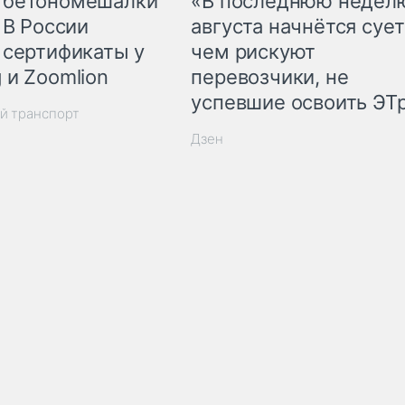
 бетономешалки
«В последнюю недел
 В России
августа начнётся сует
 сертификаты у
чем рискуют
 и Zoomlion
перевозчики, не
успевшие освоить ЭТ
й транспорт
Дзен