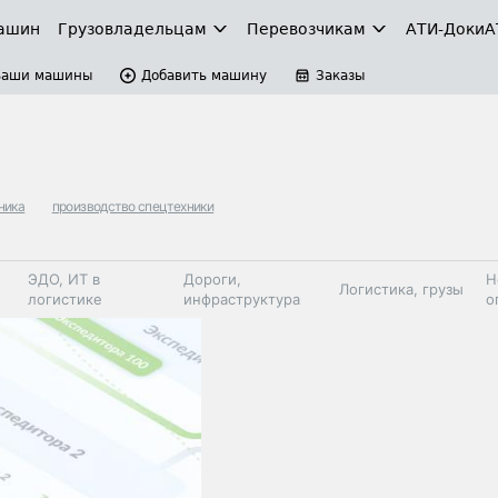
ашин
Грузовладельцам
Перевозчикам
АТИ-Доки
А
Ваши машины
Добавить машину
Заказы
ника
производство спецтехники
ЭДО, ИТ в
Дороги,
Н
Логистика, грузы
логистике
инфраструктура
о
Коммерческий
Автосервис,
Топливо,
Спецтехника
транспорт
запчасти, шины
автохим