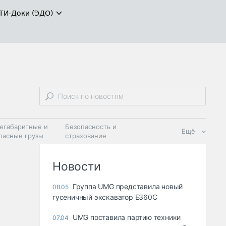
ТИ-Доки (ЭДО)
егабаритные и
Безопасность и
Ещё
пасные грузы
страхование
 масла и
Дзен
ия
Новости
Группа UMG представила новый
08.05
гусеничный экскаватор Е360С
UMG поставила партию техники
07.04