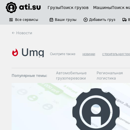
Грузы
Поиск грузов
Машины
Поиск м
Все сервисы
Ваши грузы
Добавить груз
← Новости
umg
Смотрите также
новинки
строительная тех
Автомобильные
Региональная
Популярные темы:
грузоперевозки
логистика
Склады и
Таможня и ВЭД
грузовые
терминалы