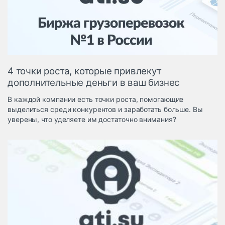
Логистика, грузы
Негабаритные и
опасные грузы
Безопасность и
страхование
4 точки роста, которые привлекут
Таможня и ВЭД
дополнительные деньги в ваш бизнес
Склады и
В каждой компании есть точки роста, помогающие
грузовые
выделиться среди конкурентов и заработать больше. Вы
терминалы
уверены, что уделяете им достаточно внимания?
Коммерческий
транспорт
Спецтехника
Автосервис,
запчасти, шины
Топливо, масла и
Дзен
автохимия