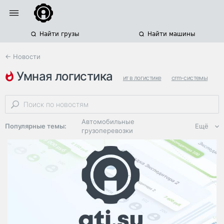
Найти грузы
Найти машины
← Новости
умная логистика
ит в логистике
crm-системы
российская логистика
Автомобильные
Популярные темы:
Ещё
грузоперевозки
Региональная
логистика
ЭДО, ИТ в
логистике
Дороги,
инфраструктура