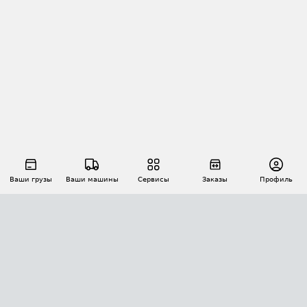
Ваши грузы
Ваши машины
Сервисы
Заказы
Профиль
АВТОМАТИЗАЦИЯ ПЕРЕВОЗОК
Площадки
Заказы
Торги
Тендеры
АТИ-Доки
GPS-мониторинг
АТИ Мессенджер
Цепочки грузов