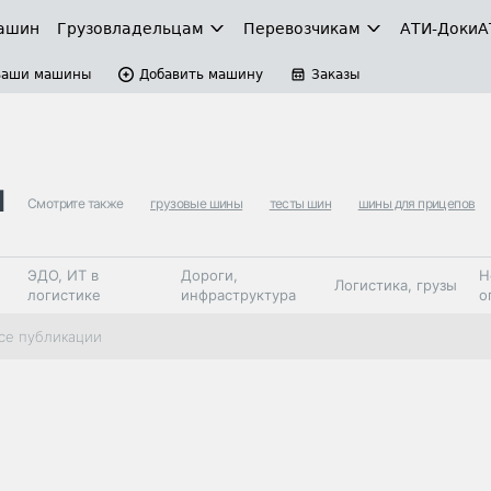
ашин
Грузовладельцам
Перевозчикам
АТИ-Доки
А
Ваши машины
Добавить машину
Заказы
ы
Смотрите также
грузовые шины
тесты шин
шины для прицепов
ЭДО, ИТ в
Дороги,
Н
Логистика, грузы
логистике
инфраструктура
о
Коммерческий
Автосервис,
Топливо,
се публикации
Спецтехника
транспорт
запчасти, шины
автохим