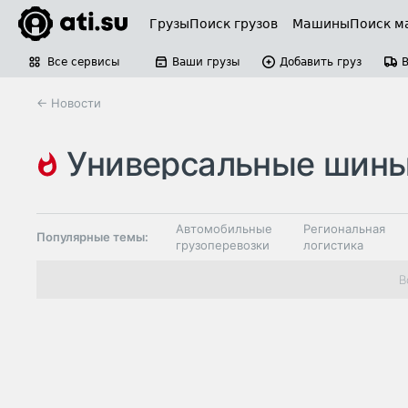
Грузы
Поиск грузов
Машины
Поиск м
Все сервисы
Ваши грузы
Добавить груз
← Новости
универсальные шин
Автомобильные
Региональная
Популярные темы:
грузоперевозки
логистика
Склады и
В
Таможня и ВЭД
грузовые
терминалы