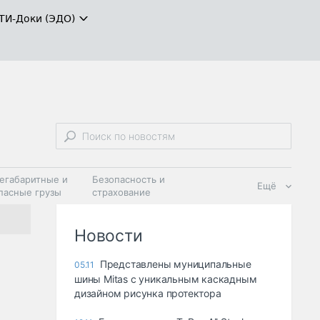
ТИ-Доки (ЭДО)
егабаритные и
Безопасность и
Ещё
пасные грузы
страхование
 масла и
Дзен
ия
Новости
Представлены муниципальные
05.11
шины Mitas с уникальным каскадным
дизайном рисунка протектора