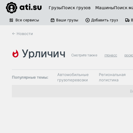
Грузы
Поиск грузов
Машины
Поиск м
Все сервисы
Ваши грузы
Добавить груз
← Новости
урличич
Смотрите также
глонасс
роск
Автомобильные
Региональная
Популярные темы:
грузоперевозки
логистика
Склады и
В
Таможня и ВЭД
грузовые
терминалы