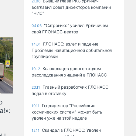
Бывший глава РКС Урличич
21.06
возглавил совет директоров компании
"НИС"
"Ситроникс" усилил Урличичем
04.06
свой ГЛОНАСС-вектор
ГЛОНАСС: взлет и падение.
14.01
Проблемы навигационной орбитальной
группировки
Колокольцев доволен ходом
10.12
расследования хищений в ГЛОНАСС
Главный разработчик ГЛОНАСС
23.11
подал в отставку
ю
Гендиректор "Российских
19.11
а!»:
космических систем" может быть
уволен уже на этой неделе
Скандал в ГЛОНАСС: Уволен
12.11