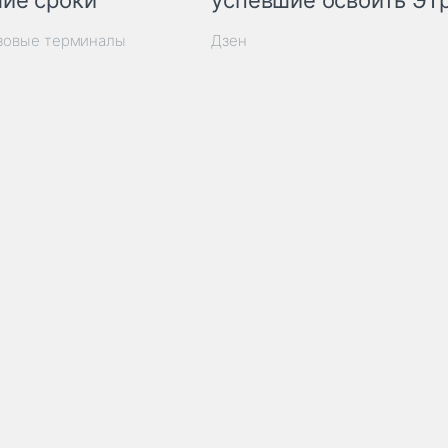
ие сроки
успевшие освоить ЭТ
узовые терминалы
Дзен