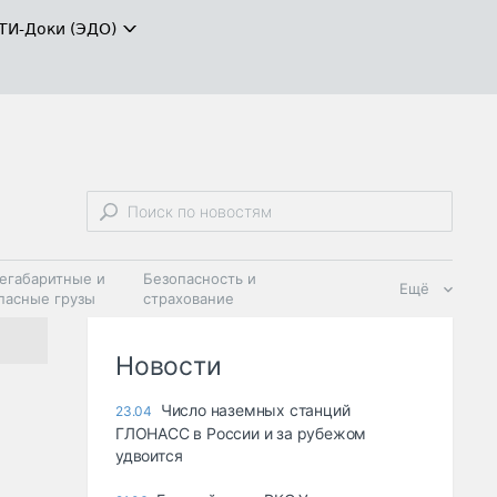
ТИ-Доки (ЭДО)
егабаритные и
Безопасность и
Ещё
пасные грузы
страхование
 масла и
Дзен
ия
Новости
Число наземных станций
23.04
ГЛОНАСС в России и за рубежом
удвоится