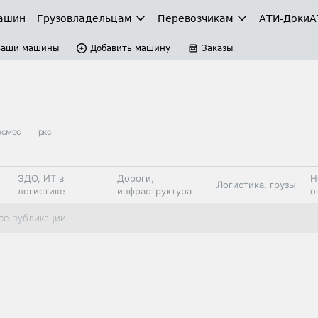
ашин
Грузовладельцам
Перевозчикам
АТИ-Доки
А
Ваши машины
Добавить машину
Заказы
осмос
ркс
ЭДО, ИТ в
Дороги,
Н
Логистика, грузы
логистике
инфраструктура
о
Коммерческий
Автосервис,
Топливо,
се публикации
Спецтехника
транспорт
запчасти, шины
автохим