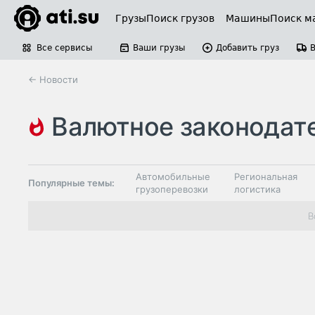
Грузы
Поиск грузов
Машины
Поиск м
Все сервисы
Ваши грузы
Добавить груз
← Новости
валютное законодательс
таможенное законодательство
Автомобильные
Региональная
Популярные темы:
грузоперевозки
логистика
Склады и
В
Таможня и ВЭД
грузовые
терминалы