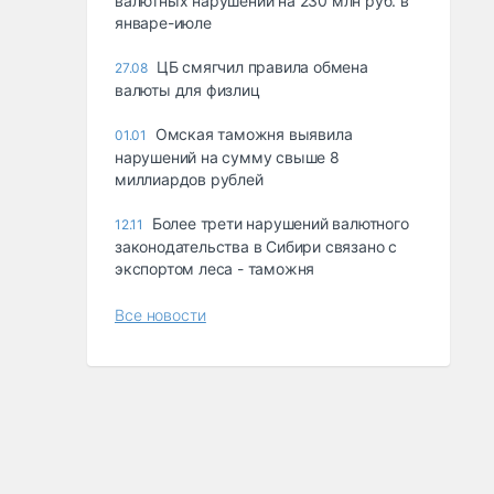
валютных нарушений на 230 млн руб. в
январе-июле
ЦБ смягчил правила обмена
27.08
валюты для физлиц
Омская таможня выявила
01.01
нарушений на сумму свыше 8
миллиардов рублей
Более трети нарушений валютного
12.11
законодательства в Сибири связано с
экспортом леса - таможня
Все новости