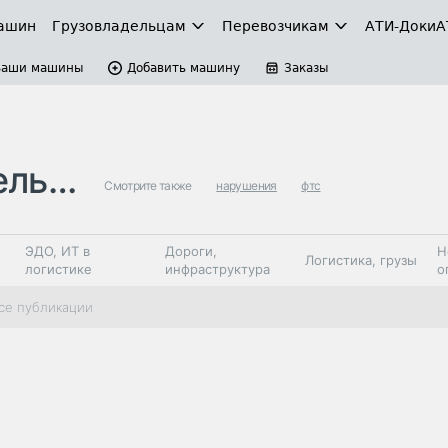
ашин
Грузовладельцам
Перевозчикам
АТИ-Доки
А
Ваши машины
Добавить машину
Заказы
тво
Смотрите также
нарушения
фтс
ЭДО, ИТ в
Дороги,
Н
Логистика, грузы
логистике
инфраструктура
о
Коммерческий
Автосервис,
Топливо,
се публикации
Спецтехника
транспорт
запчасти, шины
автохим