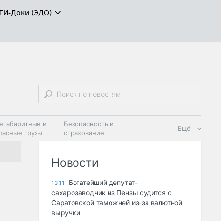
ТИ-Доки (ЭДО)
егабаритные и
Безопасность и
Ещё
пасные грузы
страхование
 масла и
Дзен
ия
Новости
Богатейший депутат-
13.11
сахарозаводчик из Пензы судится с
Саратовской таможней из-за валютной
выручки