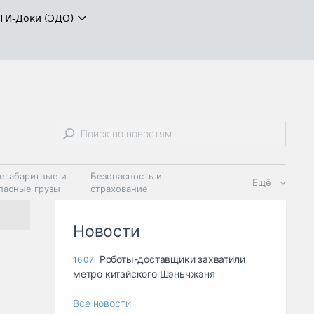
ТИ-Доки (ЭДО)
егабаритные и
Безопасность и
Ещё
пасные грузы
страхование
 масла и
Дзен
ия
Новости
Роботы-доставщики захватили
16.07
метро китайского Шэньчжэня
Все новости