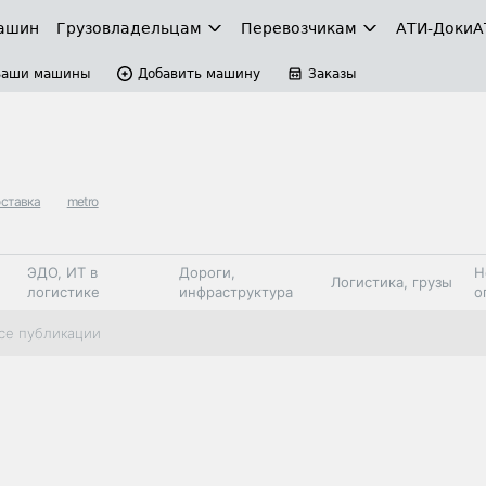
ашин
Грузовладельцам
Перевозчикам
АТИ-Доки
А
Ваши машины
Добавить машину
Заказы
оставка
metro
ЭДО, ИТ в
Дороги,
Н
Логистика, грузы
логистике
инфраструктура
о
Коммерческий
Автосервис,
Топливо,
се публикации
Спецтехника
транспорт
запчасти, шины
автохим