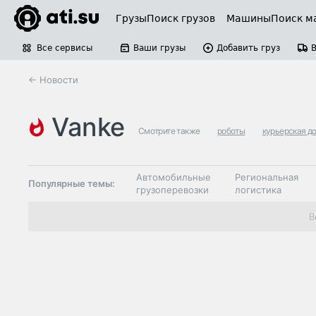
Грузы
Поиск грузов
Машины
Поиск м
Все сервисы
Ваши грузы
Добавить груз
← Новости
vanke
Смотрите также
роботы
курьерская д
Автомобильные
Региональная
Популярные темы:
грузоперевозки
логистика
Склады и
В
Таможня и ВЭД
грузовые
терминалы