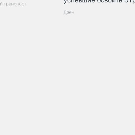
успевшие освоить ЭТ
й транспорт
Дзен