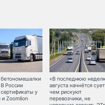
 бетономешалки
«В последнюю недел
 В России
августа начнётся сует
 сертификаты у
чем рискуют
 и Zoomlion
перевозчики, не