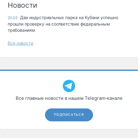
Логистика, грузы
Новости
Негабаритные и
Два индустриальных парка на Кубани успешно
20.05
опасные грузы
прошли проверку на соответствие федеральным
Безопасность и
требованиям
страхование
Все новости
Таможня и ВЭД
Склады и
грузовые
терминалы
Коммерческий
транспорт
Спецтехника
Все главные новости в нашем Telegram‑канале
Автосервис,
запчасти, шины
ПОДПИСАТЬСЯ
Топливо, масла и
Дзен
автохимия