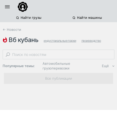
Найти грузы
Найти машины
← Новости
вб кубань
индустриальные парки
производство
достояние
Автомобильные
Популярные темы:
Ещё
грузоперевозки
Региональная
Все публикации
логистика
ЭДО, ИТ в
логистике
Дороги,
инфраструктура