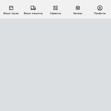
Ваши грузы
Ваши машины
Сервисы
Заказы
Профиль
АВТОМАТИЗАЦИЯ ПЕРЕВОЗОК
Площадки
Заказы
Торги
Тендеры
АТИ-Доки
GPS-мониторинг
АТИ Мессенджер
Цепочки грузов
API ATI.SU
ПОЛЕЗНОЕ
Расчет расстояний
БЕЗОПАСНОСТЬ
Академия ATI.SU
ATI.SU о безопасности
Звезды ATI.SU на вашем сайте
КОНТАКТЫ И ТАРИФЫ
Памятка по проверке контрагентов
Индекс ATI.SU FTL РФ
О системе ATI.SU
Светофор+
Средние ставки
ИНФОРМАЦИЯ
Контактная информация