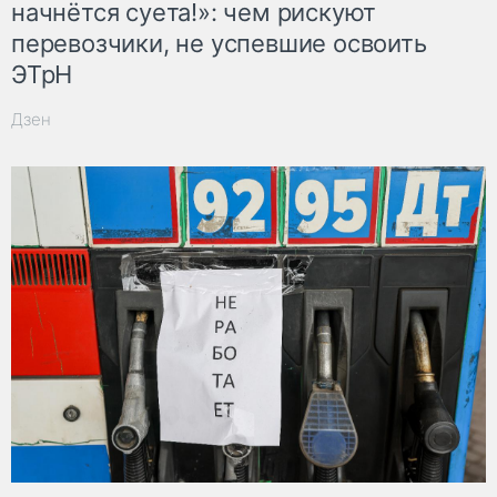
начнётся суета!»: чем рискуют
перевозчики, не успевшие освоить
ЭТрН
Дзен