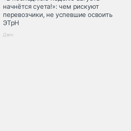
начнётся суета!»: чем рискуют
перевозчики, не успевшие освоить
ЭТрН
Дзен