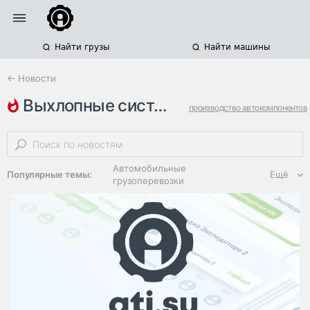
Найти грузы
Найти машины
← Новости
выхлопные системы
производство автокомпонентов
газ
германия
Автомобильные
Популярные темы:
Ещё
грузоперевозки
Региональная
логистика
ЭДО, ИТ в
логистике
Дороги,
инфраструктура