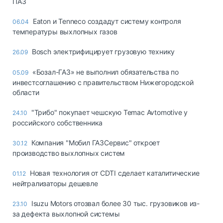
ПАЗ
Eaton и Tenneco создадут систему контроля
06.04
температуры выхлопных газов
Bosch электрифицирует грузовую технику
26.09
«Бозал-ГАЗ» не выполнил обязательства по
05.09
инвестсоглашению с правительством Нижегородской
области
"Трибо" покупает чешскую Temac Avtomotive у
24.10
российского собственника
Компания "Мобил ГАЗСервис" откроет
30.12
производство выхлопных систем
Новая технология от CDTI сделает каталитические
01.12
нейтрализаторы дешевле
Isuzu Motors отозвал более 30 тыс. грузовиков из-
23.10
за дефекта выхлопной системы