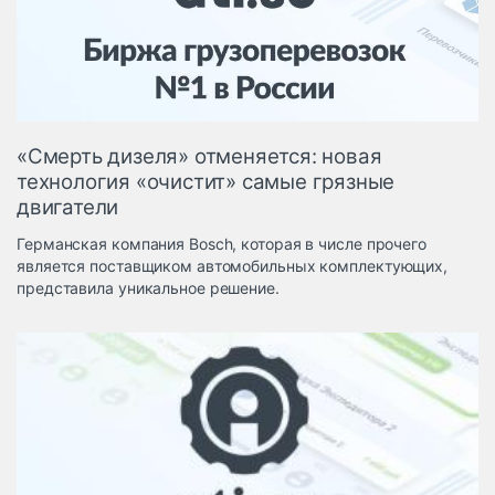
Логистика, грузы
Негабаритные и
опасные грузы
Безопасность и
страхование
«Смерть дизеля» отменяется: новая
Таможня и ВЭД
технология «очистит» самые грязные
двигатели
Склады и
грузовые
Германская компания Bosch, которая в числе прочего
терминалы
является поставщиком автомобильных комплектующих,
Коммерческий
представила уникальное решение.
транспорт
Спецтехника
Автосервис,
запчасти, шины
Топливо, масла и
Дзен
автохимия