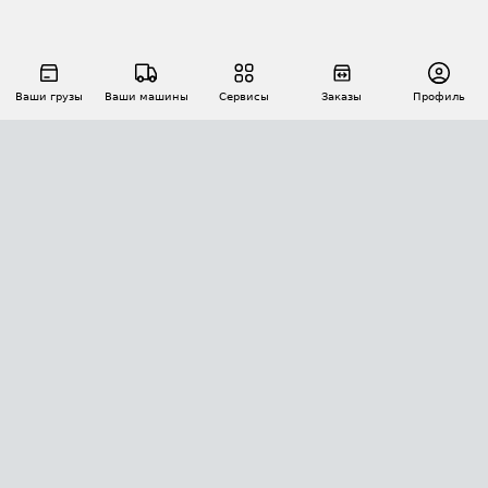
Ваши грузы
Ваши машины
Сервисы
Заказы
Профиль
АВТОМАТИЗАЦИЯ ПЕРЕВОЗОК
Площадки
Заказы
Торги
Тендеры
АТИ-Доки
GPS-мониторинг
АТИ Мессенджер
Цепочки грузов
API ATI.SU
ПОЛЕЗНОЕ
Расчет расстояний
БЕЗОПАСНОСТЬ
Академия ATI.SU
ATI.SU о безопасности
Звезды ATI.SU на вашем сайте
КОНТАКТЫ И ТАРИФЫ
Памятка по проверке контрагентов
Индекс ATI.SU FTL РФ