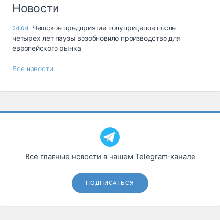
Логистика, грузы
Новости
Негабаритные и
Чешское предприятие полуприцепов после
24.04
опасные грузы
четырех лет паузы возобновило производство для
Безопасность и
европейского рынка
страхование
Все новости
Таможня и ВЭД
Склады и
грузовые
терминалы
Коммерческий
транспорт
Спецтехника
Все главные новости в нашем Telegram‑канале
Автосервис,
запчасти, шины
ПОДПИСАТЬСЯ
Топливо, масла и
Дзен
автохимия