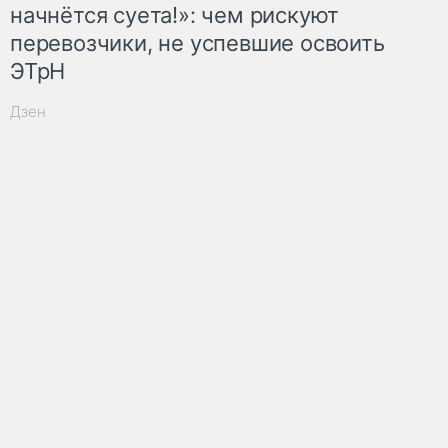
начнётся суета!»: чем рискуют
перевозчики, не успевшие освоить
ЭТрН
Дзен