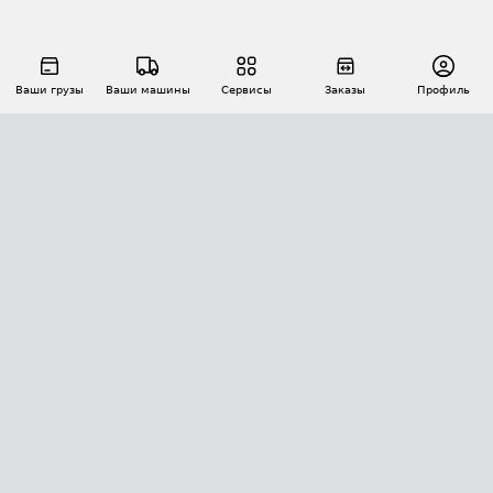
Ваши грузы
Ваши машины
Сервисы
Заказы
Профиль
АВТОМАТИЗАЦИЯ ПЕРЕВОЗОК
Площадки
Заказы
Торги
Тендеры
АТИ-Доки
GPS-мониторинг
АТИ Мессенджер
Цепочки грузов
API ATI.SU
ПОЛЕЗНОЕ
Расчет расстояний
БЕЗОПАСНОСТЬ
Академия ATI.SU
ATI.SU о безопасности
Звезды ATI.SU на вашем сайте
КОНТАКТЫ И ТАРИФЫ
Памятка по проверке контрагентов
Индекс ATI.SU FTL РФ
О системе ATI.SU