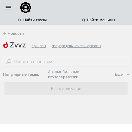
Найти грузы
Найти машины
← Новости
zvvz
прицепы
полуприцепы-контейнеровозы
прицепостроение
Автомобильные
Популярные темы:
Ещё
грузоперевозки
Региональная
Все публикации
логистика
ЭДО, ИТ в
логистике
Дороги,
инфраструктура