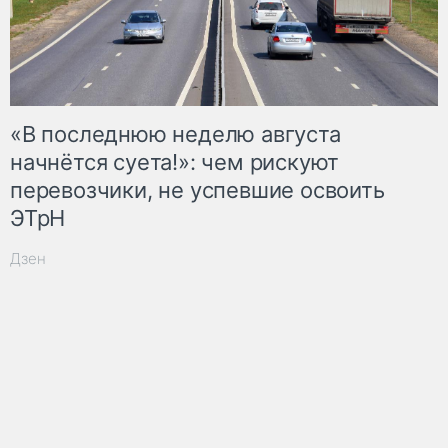
«В последнюю неделю августа
начнётся суета!»: чем рискуют
перевозчики, не успевшие освоить
ЭТрН
Дзен