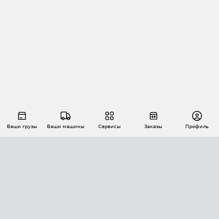
Ваши грузы
Ваши машины
Сервисы
Заказы
Профиль
АВТОМАТИЗАЦИЯ ПЕРЕВОЗОК
Площадки
Заказы
Торги
Тендеры
АТИ-Доки
GPS-мониторинг
АТИ Мессенджер
Цепочки грузов
API ATI.SU