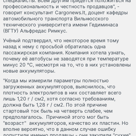
специалисты. Всем другим придётся положиться на
профессиональность и честность продавцов", -
говорит консультант Cargonews.lt, доцент кафедры
автомобильного транспорта Вильнюсского
технического университета имени Гедиминаса
(ВГТУ) Альфредас Римкус.
Учёный подтвердил, что некоторое время тому
назад к нему с просьбой обратилась одна
пассажирская компания. Компания хотела узнать,
почему её автобусы не заводятся при температуре
минус 20 °C, несмотря на то, что в них установлены
новые аккумуляторы.
"Когда мы измерили параметры полностью
загруженных аккумуляторов, выяснилось, что
плотность электролитов в них составляет всего
лишь 1,20 г / см
2
, хотя согласно требованиям,
должна быть 1,28 г / см
2
. По этой причине
стартовый ток быль на четверть слабее, чем
предполагалось. Причиной этого мог быть
"возраст" аккумуляторов, качество их пластин. Но
вполне вероятно, что в данном случае ошибку
допустили именно продавцы - они закупили "сухие"