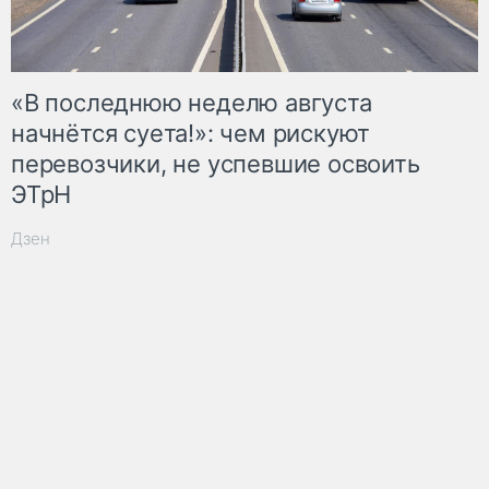
«В последнюю неделю августа
начнётся суета!»: чем рискуют
перевозчики, не успевшие освоить
ЭТрН
Дзен