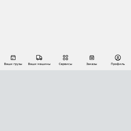
Ваши грузы
Ваши машины
Сервисы
Заказы
Профиль
АВТОМАТИЗАЦИЯ ПЕРЕВОЗОК
Площадки
Заказы
Торги
Тендеры
АТИ-Доки
GPS-мониторинг
АТИ Мессенджер
Цепочки грузов
API ATI.SU