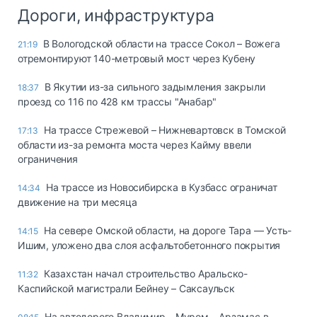
Дороги, инфраструктура
В Вологодской области на трассе Сокол – Вожега
21:19
отремонтируют 140-метровый мост через Кубену
В Якутии из-за сильного задымления закрыли
18:37
проезд со 116 по 428 км трассы "Анабар"
На трассе Стрежевой – Нижневартовск в Томской
17:13
области из-за ремонта моста через Кайму ввели
ограничения
На трассе из Новосибирска в Кузбасс ограничат
14:34
движение на три месяца
На севере Омской области, на дороге Тара — Усть-
14:15
Ишим, уложено два слоя асфальтобетонного покрытия
Казахстан начал строительство Аральско-
11:32
Каспийской магистрали Бейнеу – Саксаульск
На автодороге Владимир – Муром – Арзамас в