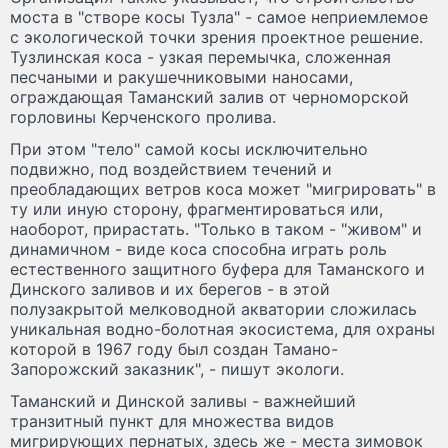
моста в "створе косы Тузла" - самое неприемлемое
с экологической точки зрения проектное решение.
Тузлинская коса - узкая перемычка, сложенная
песчаными и ракушечниковыми наносами,
ограждающая Таманский залив от черноморской
горловины Керченского пролива.
При этом "тело" самой косы исключительно
подвижно, под воздействием течений и
преобладающих ветров коса может "мигрировать" в
ту или иную сторону, фрагментироваться или,
наоборот, прирастать. "Только в таком - "живом" и
динамичном - виде коса способна играть роль
естественного защитного буфера для Таманского и
Динского заливов и их берегов - в этой
полузакрытой мелководной акватории сложилась
уникальная водно-болотная экосистема, для охраны
которой в 1967 году был создан Тамано-
Запорожский заказник", - пишут экологи.
Таманский и Динской заливы - важнейший
транзитный пункт для множества видов
мигрирующих пернатых, здесь же - места зимовок