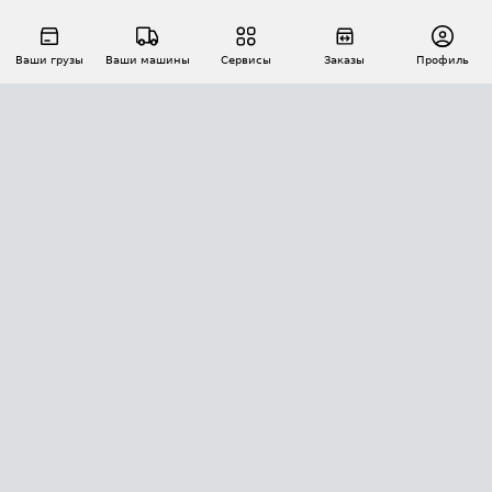
Ваши грузы
Ваши машины
Сервисы
Заказы
Профиль
АВТОМАТИЗАЦИЯ ПЕРЕВОЗОК
Площадки
Заказы
Торги
Тендеры
АТИ-Доки
GPS-мониторинг
АТИ Мессенджер
Цепочки грузов
API ATI.SU
ПОЛЕЗНОЕ
Расчет расстояний
БЕЗОПАСНОСТЬ
Академия ATI.SU
ATI.SU о безопасности
Звезды ATI.SU на вашем сайте
КОНТАКТЫ И ТАРИФЫ
Памятка по проверке контрагентов
Индекс ATI.SU FTL РФ
О системе ATI.SU
Светофор+
Средние ставки
ИНФОРМАЦИЯ
Контактная информация