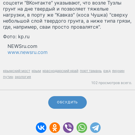
соцсети "ВКонтакте" указывают, что возле Тузлы
грунт на дне твердый и позволяет тяжелые
нагрузки, в порту же "Кавказ" (коса Чушка) "сверху
небольшой слой твердого грунта, а ниже типа грязи,
где, например, сваи просто провалятся".
Фото: kp.ru
NEWSru.com
www.newsru.com
крымский мост
крым
краснодарский край
порт тамань
ржд
якунин
путин
экология
102 просмотров всего.
ОБСУДИТЬ