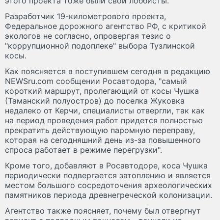
этого проекта тоже были свои лоббисты.
Разработчик 19-километрового проекта,
Федеральное дорожного агентство РФ, с критикой
экологов не согласно, опровергая тезис о
"коррупционной подоплеке" выбора Тузлинской
косы.
Как поясняется в поступившем сегодня в редакцию
NEWSru.com сообщении Росавтодора, "самый
короткий маршрут, пролегающий от косы Чушка
(Таманский полуостров) до поселка Жуковка
недалеко от Керчи, специалисты отвергли, так как
на период проведения работ придется полностью
прекратить действующую паромную переправу,
которая на сегодняшний день из-за повышенного
спроса работает в режиме перегрузки".
Кроме того, добавляют в Росавтодоре, коса Чушка
периодически подвергается затоплению и является
местом большого сосредоточения археологических
памятников периода древнегреческой колонизации.
Агентство также поясняет, почему был отвергнут