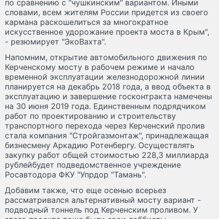
по сравнению с "чушкинским" вариантом. Иными
словами, всем жителям России придется из своего
кармана раскошелиться за многократное
искусственное удорожание проекта моста в Крым",
- резюмирует "ЭкоВахта".
Напомним, открытие автомобильного движения по
Керченскому мосту в рабочем режиме и начало
временной эксплуатации железнодорожной линии
планируется на декабрь 2018 года, а ввод объекта в
эксплуатацию и завершение госконтракта намечены
на 30 июня 2019 года. Единственным подрядчиком
работ по проектированию и строительству
транспортного перехода через Керченский пролив
стала компания "Стройгазмонтаж", принадлежащая
бизнесмену Аркадию Ротенбергу. Осуществлять
закупку работ общей стоимостью 228,3 миллиарда
рублейбудет подведомственное учреждение
Росавтодора ФКУ "Упрдор "Тамань".
Добавим также, что еще осенью всерьез
рассматривался альтернативный мосту вариант -
подводный тоннель под Керченским проливом. У