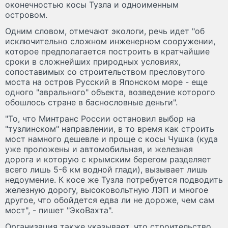
оконечностью косы Тузла и одноименным
островом.
Одним словом, отмечают экологи, речь идет "об
исключительно сложном инженерном сооружении,
которое предполагается построить в кратчайшие
сроки в сложнейших природных условиях,
сопоставимых со строительством пресловутого
моста на остров Русский в Японском море - еще
одного "аврального" объекта, возведение которого
обошлось стране в баснословные деньги".
"То, что Минтранс России остановил выбор на
"тузлинском" направлении, в то время как строить
мост намного дешевле и проще с косы Чушка (куда
уже проложены и автомобильная, и железная
дорога и которую с крымским берегом разделяет
всего лишь 5-6 км водной глади), вызывает лишь
недоумение. К косе же Тузла потребуется подводить
железную дорогу, высоковольтную ЛЭП и многое
другое, что обойдется едва ли не дороже, чем сам
мост", - пишет "ЭкоВахта".
Организация также указывает, что строительство