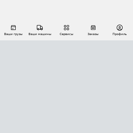
Ваши грузы
Ваши машины
Сервисы
Заказы
Профиль
АВТОМАТИЗАЦИЯ ПЕРЕВОЗОК
Площадки
Заказы
Торги
Тендеры
АТИ-Доки
GPS-мониторинг
АТИ Мессенджер
Цепочки грузов
API ATI.SU
ПОЛЕЗНОЕ
Расчет расстояний
БЕЗОПАСНОСТЬ
Академия ATI.SU
ATI.SU о безопасности
Звезды ATI.SU на вашем сайте
КОНТАКТЫ И ТАРИФЫ