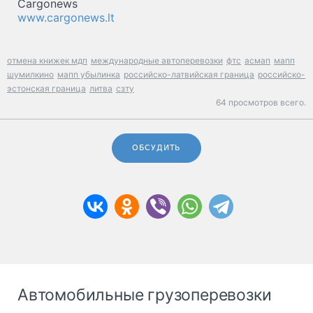
Cargonews
www.cargonews.lt
отмена книжек мдп
международные автоперевозки
фтс
асмап
мапп
шумилкино
мапп убылинка
российско-латвийская граница
российско-
эстонская граница
литва
сзту
64 просмотров всего.
ОБСУДИТЬ
Автомобильные грузоперевозки