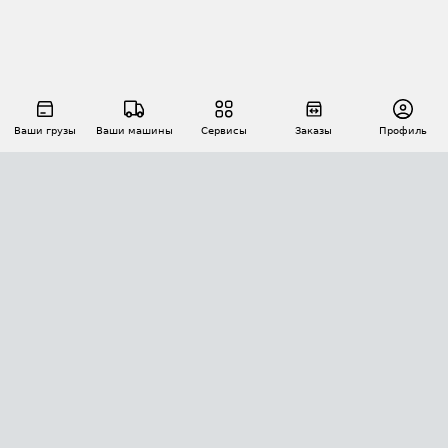
Ваши грузы
Ваши машины
Сервисы
Заказы
Профиль
АВТОМАТИЗАЦИЯ ПЕРЕВОЗОК
Площадки
Заказы
Торги
Тендеры
АТИ-Доки
GPS-мониторинг
АТИ Мессенджер
Цепочки грузов
API ATI.SU
ПОЛЕЗНОЕ
Расчет расстояний
БЕЗОПАСНОСТЬ
Академия ATI.SU
ATI.SU о безопасности