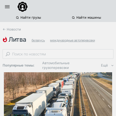
Найти грузы
Найти машины
← Новости
литва
беларусь
международные автоперевозки
очереди на границе
Автомобильные
Популярные темы:
Ещё
грузоперевозки
Региональная
логистика
ЭДО, ИТ в
логистике
Дороги,
инфраструктура