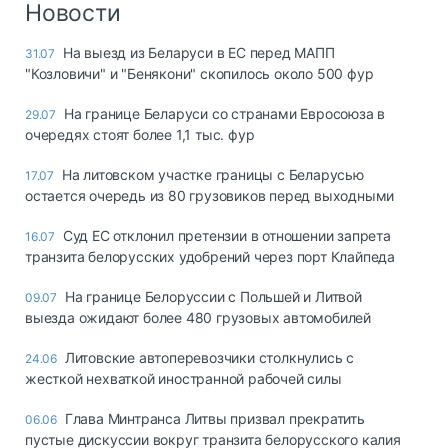
Новости
На выезд из Беларуси в ЕС перед МАПП
31.07
"Козловичи" и "Бенякони" скопилось около 500 фур
На границе Беларуси со странами Евросоюза в
29.07
очередях стоят более 1,1 тыс. фур
На литовском участке границы с Беларусью
17.07
остается очередь из 80 грузовиков перед выходными
Суд ЕС отклонил претензии в отношении запрета
16.07
транзита белорусских удобрений через порт Клайпеда
На границе Белоруссии с Польшей и Литвой
09.07
выезда ожидают более 480 грузовых автомобилей
Литовские автоперевозчики столкнулись с
24.06
жесткой нехваткой иностранной рабочей силы
Глава Минтранса Литвы призвал прекратить
06.06
пустые дискуссии вокруг транзита белорусского калия