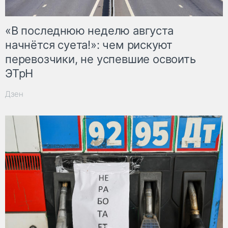
«В последнюю неделю августа
начнётся суета!»: чем рискуют
перевозчики, не успевшие освоить
ЭТрН
Дзен