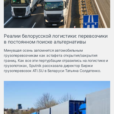
Логистика, грузы
Негабаритные и
опасные грузы
Безопасность и
страхование
Реалии белорусской логистики: перевозчики
Таможня и ВЭД
в постоянном поиске альтернативы
Склады и
Минувшая осень запомнится автомобильным
грузовые
грузоперевозчикам как эстафета открытия/закрытия
терминалы
границ. Как все эти пертурбации отразились на логистике и
Коммерческий
грузопотоках, Sputnik рассказала директор Биржи
транспорт
грузоперевозок ATI.SU в Беларуси Татьяна Солдатенко.
Спецтехника
Автосервис,
запчасти, шины
Топливо, масла и
Дзен
автохимия