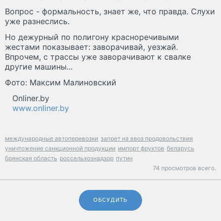
Вопрос - формальность, знает же, что правда. Слухи
уже разнеслись.
Но дежурный по полигону красноречивыми
жестами показывает: заворачивай, уезжай.
Впрочем, с трассы уже заворачивают к свалке
другие машины...
Фото: Максим Малиновский
Onliner.by
www.onliner.by
международные автоперевозки
запрет на ввоз продовольствия
уничтожение санкционной продукции
импорт фруктов
беларусь
брянская область
россельхознадзор
путин
74 просмотров всего.
ОБСУДИТЬ