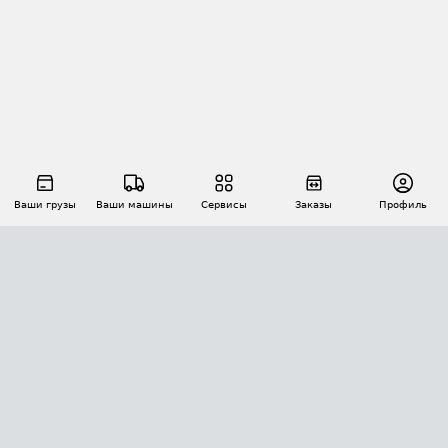
Ваши грузы
Ваши машины
Сервисы
Заказы
Профиль
АВТОМАТИЗАЦИЯ ПЕРЕВОЗОК
Площадки
Заказы
Торги
Тендеры
АТИ-Доки
GPS-мониторинг
АТИ Мессенджер
Цепочки грузов
API ATI.SU
ПОЛЕЗНОЕ