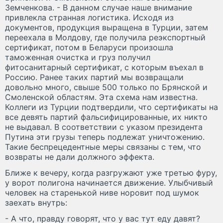
Земченкова. - В данном случае наше внимание
привлекла странная логистика. Исходя из
документов, продукция выращена в Турции, затем
переехала в Молдову, где получила реэкспортный
сертификат, потом в Беларуси произошла
таможенная очистка и груз получил
фитосанитарный сертификат, с которым въехал в
Россию. Ранее таких партий мы возвращали
довольно много, свыше 500 только по Брянской и
Смоленской областям. Эта схема нам известна.
Коллеги из Турции подтвердили, что сертификаты на
все девять партий фальсифицированные, их никто
не выдавал. В соответствии с указом президента
Путина эти грузы теперь подлежат уничтожению.
Такие беспрецедентные меры связаны с тем, что
возвраты не дали должного эффекта.
Ближе к вечеру, когда разгружают уже третью фуру,
у ворот полигона начинается движение. Улыбчивый
человек на старенькой ниве норовит под шумок
заехать внутрь:
- А что, правду говорят, что у вас тут еду давят?