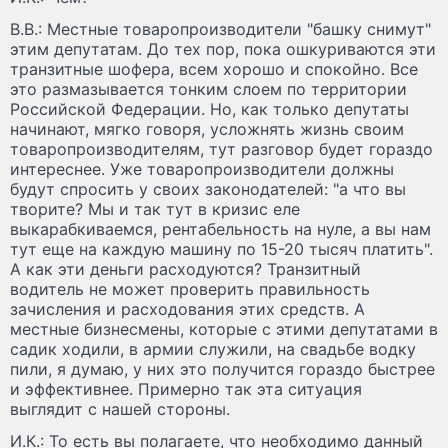
В.В.: Местные товаропроизводители "башку снимут"
этим депутатам. До тех пор, пока ошкуриваются эти
транзитные шофера, всем хорошо и спокойно. Все
это размазывается тонким слоем по территории
Российской Федерации. Но, как только депутаты
начинают, мягко говоря, усложнять жизнь своим
товаропроизводителям, тут разговор будет гораздо
интереснее. Уже товаропроизводители должны
будут спросить у своих законодателей: "а что вы
творите? Мы и так тут в кризис еле
выкарабкиваемся, рентабельность на нуле, а вы нам
тут еще на каждую машину по 15-20 тысяч платить".
А как эти деньги расходуются? Транзитный
водитель не может проверить правильность
зачисления и расходования этих средств. А
местные бизнесмены, которые с этими депутатами в
садик ходили, в армии служили, на свадьбе водку
пили, я думаю, у них это получится гораздо быстрее
и эффективнее. Примерно так эта ситуация
выглядит с нашей стороны.
И.К.: То есть вы полагаете, что необходимо данный