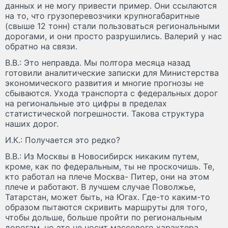
данных и не могу привести пример. Они ссылаются
на то, что грузоперевозчики крупногабаритные
(свыше 12 тонн) стали пользоваться региональными
дорогами, и они просто разрушились. Валерий у нас
обратно на связи.
В.В.: Это неправда. Мы полтора месяца назад
готовили аналитические записки для Министерства
экономического развития и многие прогнозы не
сбываются. Ухода транспорта с федеральных дорог
на региональные это цифры в пределах
статистической погрешности. Такова структура
наших дорог.
И.К.: Получается это редко?
В.В.: Из Москвы в Новосибирск никаким путем,
кроме, как по федеральным, ты не проскочишь. Те,
кто работал на плече Москва- Питер, они на этом
плече и работают. В лучшем случае Поволжье,
Татарстан, может быть, на Югах. Где-то каким-то
образом пытаются скривить маршруты для того,
чтобы дольше, больше пройти по региональным
дорогам, но это не носит массового характера.