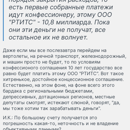
есть первые собранные платежи
идут конфессионеру, этому ООО
"РТИТС" - 10,8 миллиарда. Пока
они эти деньги не получат, все
остальное их не волнует.
Даже если мы все послезавтра перейдем на
вертолеты, на речной транспорт, железнодорожный,
и машин просто не будет, то по условиям
конфессионого соглашения 10 лет государство все
равно будет платить этому ООО "РТИТС". Вот такое
хитренькое, достойное концессионное соглашение.
Естественно, на этом фоне, на фоне всего этого
бардака с региональными бюджетами,
депрессивных, дотационных регионов, местные
депутаты смотрят, истекают слюной, говорят, "да,
мы тоже хотим так зарабатывать деньги".
И.К.: По большому счету получается это
погрешность какая-то, неточность и не владение
объективными данными?