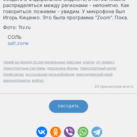
распределяться между регионами - непонятно. Как
говориться: поживем - увидим. У микрофона был
Игорь Киценко. Это была программа "Zoom". Пока.
Фото: 1tv.ru
СОЛЬ
salt.zone
тариф за проезд по региональным трассам
платон
рт-инвест
транспортные системы
дорожные фонды
транспортный налог
профсоюзы
ассоциация дальнобойщик
краснодарский край
законопроекты
войтко
24 просмотров всего.
ОБСУДИТЬ