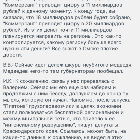
"Коммерсант" приводит цифру в 11 миллиардов
рублей к данному моменту. К концу года, вы
сказали, что 18 миллиардов рублей будет собрано,
"Коммерсант" приводит цифру в 20 миллиардов
рублей. Из этих денег почти 11 миллиардов
планируется направить на регионы. Это как-то
контролируется, какому региону больше всего
нужны эти деньги? Все знают в Омске плохие
дороги.
В.В.: Сейчас идет дележ шкуры неубитого медведя.
Медведев чего-то там губернаторам пообещал.
И.К.: К сожалению, связь у нас прервалась с
Валерием. Сейчас мы его еще раз наберем и
продолжим с ним беседу, дослушаем до конца ту
мысль, которую он начал. Напомню, после запуска
"Платона" грузоперевозчики в целях экономии
стали пользоваться бесплатной региональной и
межмуниципальной сетью, что привело к ее
"интенсивному разрушению", пишут депутаты
Краснодарского края. Ссылаясь, может быть, на
какие-то данные, к сожалению, не видел я этих