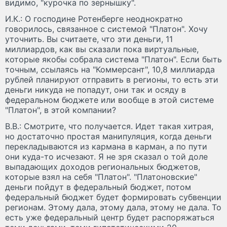
видимо, "курочка по зернышку".
И.К.: О господине Ротенберге неоднократно
говорилось, связанное с системой "Платон". Хочу
уточнить. Вы считаете, что эти деньги, 11
миллиардов, как вы сказали пока виртуальные,
которые якобы собрала система "Платон". Если быть
точным, ссылаясь на "Коммерсант", 10,8 миллиарда
рублей планируют отправить в регионы, то есть эти
деньги никуда не попадут, они так и осяду в
федеральном бюджете или вообще в этой системе
"Платон", в этой компании?
В.В.: Смотрите, что получается. Идет такая хитрая,
но достаточно простая манипуляция, когда деньги
перекладываются из кармана в карман, а по пути
они куда-то исчезают. Я не зря сказал о той доле
выпадающих доходов региональных бюджетов,
которые взял на себя "Платон". "Платоновские"
деньги пойдут в федеральный бюджет, потом
федеральный бюджет будет формировать субвенции
регионам. Этому дала, этому дала, этому не дала. То
есть уже федеральный центр будет распоряжаться