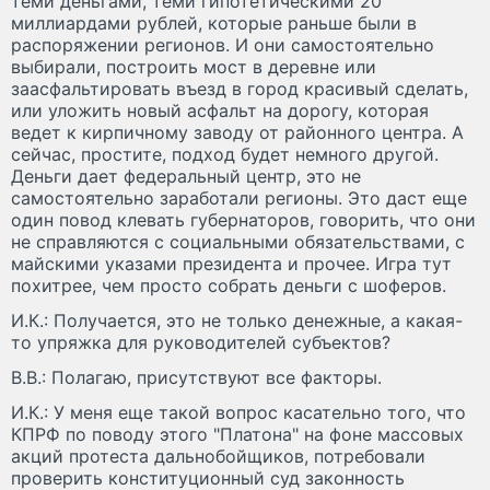
теми деньгами, теми гипотетическими 20
миллиардами рублей, которые раньше были в
распоряжении регионов. И они самостоятельно
выбирали, построить мост в деревне или
заасфальтировать въезд в город красивый сделать,
или уложить новый асфальт на дорогу, которая
ведет к кирпичному заводу от районного центра. А
сейчас, простите, подход будет немного другой.
Деньги дает федеральный центр, это не
самостоятельно заработали регионы. Это даст еще
один повод клевать губернаторов, говорить, что они
не справляются с социальными обязательствами, с
майскими указами президента и прочее. Игра тут
похитрее, чем просто собрать деньги с шоферов.
И.К.: Получается, это не только денежные, а какая-
то упряжка для руководителей субъектов?
В.В.: Полагаю, присутствуют все факторы.
И.К.: У меня еще такой вопрос касательно того, что
КПРФ по поводу этого "Платона" на фоне массовых
акций протеста дальнобойщиков, потребовали
проверить конституционный суд законность