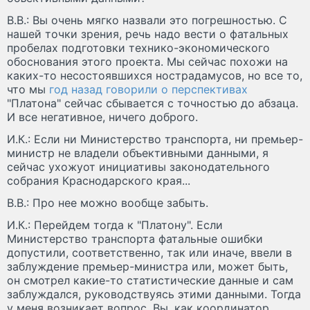
В.В.: Вы очень мягко назвали это погрешностью. С
нашей точки зрения, речь надо вести о фатальных
пробелах подготовки технико-экономического
обоснования этого проекта. Мы сейчас похожи на
каких-то несостоявшихся нострадамусов, но все то,
что мы
год назад говорили о перспективах
"Платона" сейчас сбывается с точностью до абзаца.
И все негативное, ничего доброго.
И.К.: Если ни Министерство транспорта, ни премьер-
министр не владели объективными данными, я
сейчас ухожуот инициативы законодательного
собрания Краснодарского края...
В.В.: Про нее можно вообще забыть.
И.К.: Перейдем тогда к "Платону". Если
Министерство транспорта фатальные ошибки
допустили, соответственно, так или иначе, ввели в
заблуждение премьер-министра или, может быть,
он смотрел какие-то статистические данные и сам
заблуждался, руководствуясь этими данными. Тогда
у меня возникает вопрос. Вы, как координатор