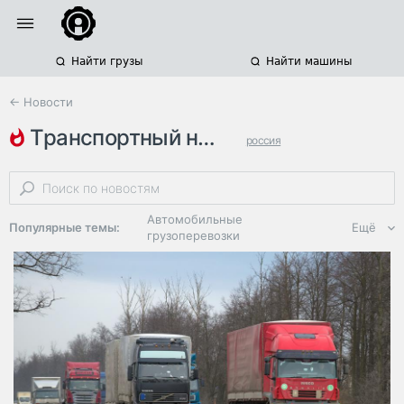
Найти грузы
Найти машины
← Новости
транспортный налог
россия
калининградская область
автомобильные грузоперевозки
Автомобильные
Популярные темы:
Ещё
грузоперевозки
Региональная
логистика
ЭДО, ИТ в
логистике
Дороги,
инфраструктура