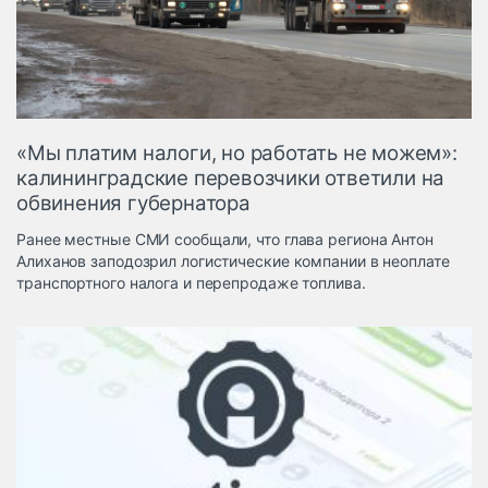
Логистика, грузы
Негабаритные и
опасные грузы
Безопасность и
страхование
«Мы платим налоги, но работать не можем»:
Таможня и ВЭД
калининградские перевозчики ответили на
обвинения губернатора
Склады и
грузовые
Ранее местные СМИ сообщали, что глава региона Антон
терминалы
Алиханов заподозрил логистические компании в неоплате
Коммерческий
транспортного налога и перепродаже топлива.
транспорт
Спецтехника
Автосервис,
запчасти, шины
Топливо, масла и
Дзен
автохимия