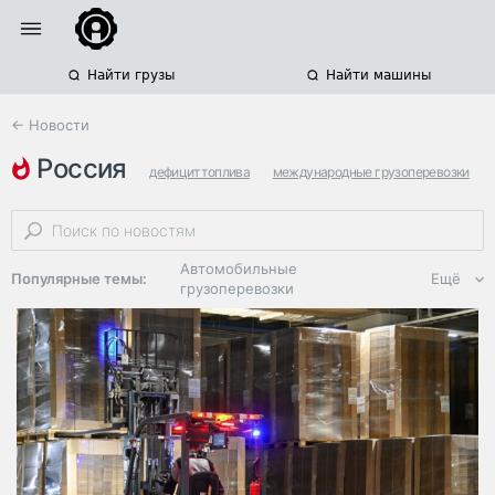
Найти грузы
Найти машины
← Новости
россия
дефицит топлива
международные грузоперевозки
цены на топливо
Автомобильные
Популярные темы:
Ещё
грузоперевозки
Региональная
логистика
ЭДО, ИТ в
логистике
Дороги,
инфраструктура