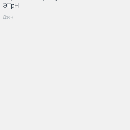
ЭТрН
Дзен