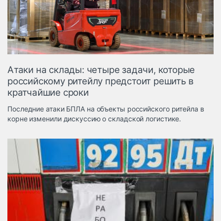
Логистика, грузы
Негабаритные и
опасные грузы
Безопасность и
страхование
Атаки на склады: четыре задачи, которые
Таможня и ВЭД
российскому ритейлу предстоит решить в
кратчайшие сроки
Склады и
грузовые
Последние атаки БПЛА на объекты российского ритейла в
терминалы
корне изменили дискуссию о складской логистике.
Коммерческий
транспорт
Спецтехника
Автосервис,
запчасти, шины
Топливо, масла и
Дзен
автохимия