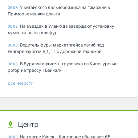
У китайского дальнобойщика на таможне в
06.08
Приморье изъяли деньги
Ha въeздax в Улaн-Удэ зaвepшaют ycтaнoвкy
06.08
«yмныx» вecoв для фyp
Водитель фуры маркетплейса погиб под
06.08
Екатеринбургом в ДТП с дорожной техникой
В Бурятии водитель грузовика из Китая уронил
06.08
ротор на трассу «Байкал»
Все новости
Центр
На трассе Курск – Касторное обновляют 65-
06.08