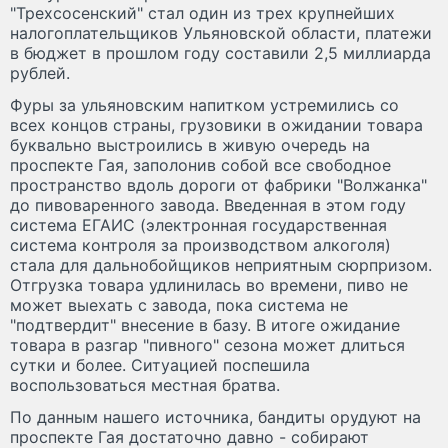
"Трехсосенский" стал один из трех крупнейших
налогоплательщиков Ульяновской области, платежи
в бюджет в прошлом году составили 2,5 миллиарда
рублей.
Фуры за ульяновским напитком устремились со
всех концов страны, грузовики в ожидании товара
буквально выстроились в живую очередь на
проспекте Гая, заполонив собой все свободное
пространство вдоль дороги от фабрики "Волжанка"
до пивоваренного завода. Введенная в этом году
система ЕГАИС (электронная государственная
система контроля за производством алкоголя)
стала для дальнобойщиков неприятным сюрпризом.
Отгрузка товара удлинилась во времени, пиво не
может выехать с завода, пока система не
"подтвердит" внесение в базу. В итоге ожидание
товара в разгар "пивного" сезона может длиться
сутки и более. Ситуацией поспешила
воспользоваться местная братва.
По данным нашего источника, бандиты орудуют на
проспекте Гая достаточно давно - собирают