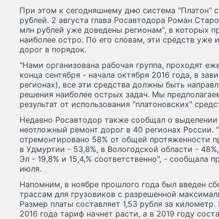
При этом к сегодняшнему дню система "Платон" со
рублей. 2 августа глава Росавтодора Роман Старо
млн рублей уже доведены регионам", в которых п
наиболее остро. По его словам, эти средств уже
дорог в порядок.
"Нами организована рабочая группа, проходят еж
конца сентября - начала октября 2016 года, в зав
регионах), все эти средства должны быть направ
решения наиболее острых задач. Мы предполагаем
результат от использования "платоновских" средст
Недавно Росавтодор также сообщал о выделении 
неотложный ремонт дорог в 40 регионах России. "
отремонтировано 58% от общей протяженности п
в Удмуртии - 53,8%, в Вологодской области - 48%
Эл - 19,8% и 15,4,% соответственно", - сообщала 
июля.
Напомним, в ноябре прошлого года был введен сб
трассам для грузовиков с разрешенной максимал
Размер платы составляет 1,53 рубля за километр. 
2016 года тариф начнет расти, а в 2019 году сост