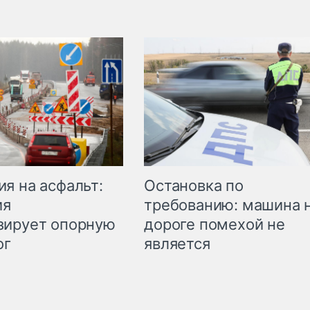
Остановка по
я на асфальт:
требованию: машина 
ия
дороге помехой не
зирует опорную
является
ог