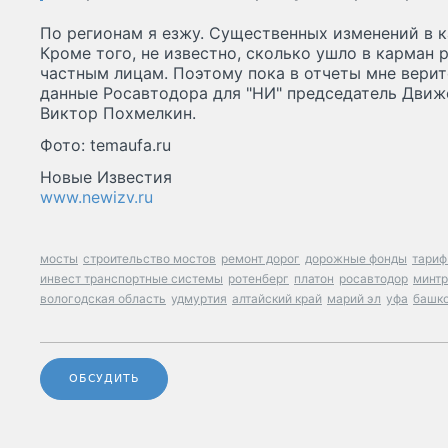
По регионам я езжу. Существенных изменений в к
Кроме того, не известно, сколько ушло в карман
частным лицам. Поэтому пока в отчеты мне верит
данные Росавтодора для "НИ" председатель Дви
Виктор Похмелкин.
Фото: temaufa.ru
Новые Известия
www.newizv.ru
мосты
строительство мостов
ремонт дорог
дорожные фонды
тариф
инвест транспортные системы
ротенберг
платон
росавтодор
минтр
вологодская область
удмуртия
алтайский край
марий эл
уфа
башко
ОБСУДИТЬ