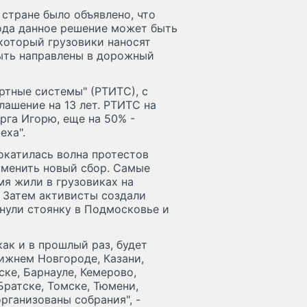
стране было объявлено, что
года данное решение может быть
 который грузовики наносят
быть направлены в дорожный
ртные системы" (РТИТС), с
ашение на 13 лет. РТИТС на
рга Игорю, еще на 50% -
еха".
окатилась волна протестов
тменить новый сбор. Самые
я жили в грузовиках на
. Затем активисты создали
инули стоянку в Подмосковье и
как и в прошлый раз, будет
Нижнем Новгороде, Казани,
ске, Барнауле, Кемерово,
Братске, Томске, Тюмени,
рганизованы собрания", -