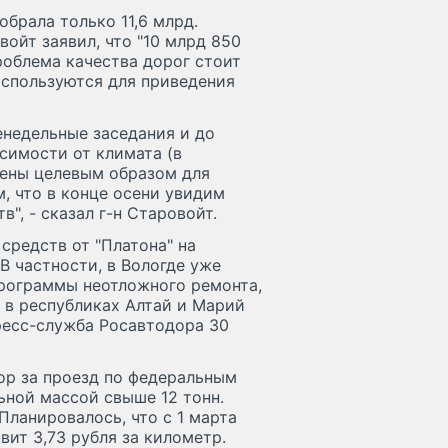
брала только 11,6 млрд.
войт заявил, что "10 млрд 850
роблема качества дорог стоит
 используются для приведения
енедельные заседания и до
исимости от климата (в
лены целевым образом для
, что в конце осени увидим
в", - сказал г-н Старовойт.
средств от "Платона" на
В частности, в Вологде уже
рограммы неотложного ремонта,
, в республиках Алтай и Марий
пресс-служба Росавтодора 30
ор за проезд по федеральным
ьной массой свыше 12 тонн.
Планировалось, что с 1 марта
авит 3,73 рубля за километр.