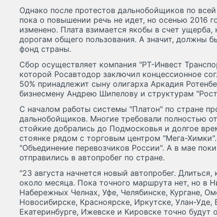
Однако после протестов дальнобойщиков по всей 
пока о повышении речь не идет, но осенью 2016 
изменено. Плата взимается якобы в счет ущерба,
дорогам общего пользования. А значит, должны 
фонд страны.
Сбор осуществляет компания "РТ-Инвест Транспо
которой Росавтодор заключил концессионное согл
50% принадлежит сыну олигарха Аркадия Ротенбе
бизнесмену Андрею Шипелову и структурам "Рост
С началом работы системы "Платон" по стране пр
дальнобойщиков. Многие требовали полностью о
стойкие добрались до Подмосковья и долгое врем
стоянке рядом с торговым центром "Мега-Химки"
"Объединение перевозчиков России". А в мае пок
отправились в автопробег по стране.
"23 августа начнется новый автопробег. Длиться, 
около месяца. Пока точного маршрута нет, но в 
Набережных Челнах, Уфе, Челябинске, Кургане, Ом
Новосибирске, Красноярске, Иркутске, Улан-Уде, 
Екатеринбурге, Ижевске и Кировске точно будут о