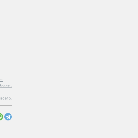
т-
бласть
всего.