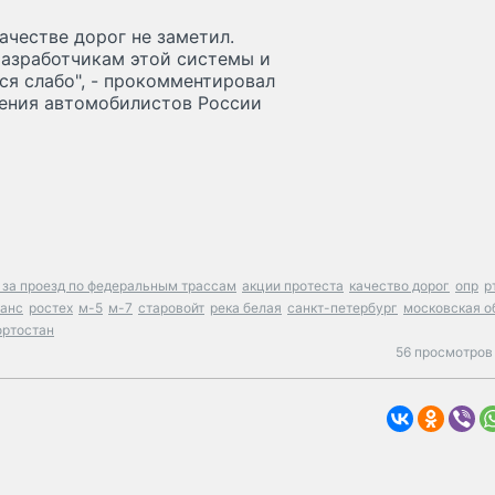
ачестве дорог не заметил.
 разработчикам этой системы и
ся слабо", - прокомментировал
жения автомобилистов России
 за проезд по федеральным трассам
акции протеста
качество дорог
опр
р
анс
ростех
м-5
м-7
старовойт
река белая
санкт-петербург
московская о
ртостан
56 просмотров 