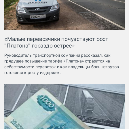
Логистика, грузы
Негабаритные и
опасные грузы
Безопасность и
страхование
«Малые перевозчики почувствуют рост
Таможня и ВЭД
"Платона" гораздо острее»
Склады и
Руководитель транспортной компании рассказал, как
грузовые
грядущее повышение тарифа «Платона» отразится на
терминалы
себестоимости перевозок и как владельцы большегрузов
Коммерческий
готовятся к росту издержек.
транспорт
Спецтехника
Автосервис,
запчасти, шины
Топливо, масла и
Дзен
автохимия