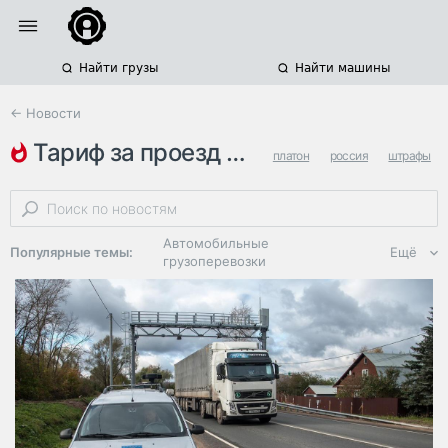
Найти грузы
Найти машины
← Новости
тариф за проезд по федеральны…
платон
россия
штрафы
Автомобильные
Популярные темы:
Ещё
грузоперевозки
Региональная
логистика
ЭДО, ИТ в
логистике
Дороги,
инфраструктура