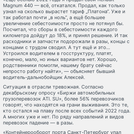
Magnum 440 — всё, откатался. Продал, как только
узнал на сколько вырастет тариф „Платона“. Уже и
так работал почти „в ноль“, а ещё большее
увеличение себестоимости просто не потянул бы.
Посчитал, что сборы в себестоимости каждого
километра дойдут до 18%, и принял решение. И так
расходники и запчасти подорожали в разы, концы с
концами с трудом сводил. А тут ещё и это…
Устроился водителем в госструктуру, платят,
конечно, мало, но иных вариантов нет. Хорошо,
родственники помогли, нашему брату сейчас
непросто работу найти», — объясняет бывший
водитель-дальнобойщик Алексей.
Ситуация в отрасли тревожная. Согласно
декабрьскому опросу «Биржи автомобильных
грузоперевозок ATI. SU», более 56% перевозчиков
говорят, что находятся на грани выживания. Это те,
кто остался на плаву после всех событий 2022 года.
А многих уже и нет. По ряду направлений и видов
перевозок падение — в разы.
«Контейнерооборот порта Санкт-Петербург упал