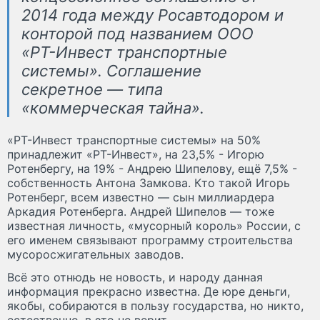
2014 года между Росавтодором и
конторой под названием ООО
«РТ-Инвест транспортные
системы». Соглашение
секретное — типа
«коммерческая тайна».
«РТ-Инвест транспортные системы» на 50%
принадлежит «РТ-Инвест», на 23,5% - Игорю
Ротенбергу, на 19% - Андрею Шипелову, ещё 7,5% -
собственность Антона Замкова. Кто такой Игорь
Ротенберг, всем известно — сын миллиардера
Аркадия Ротенберга. Андрей Шипелов — тоже
известная личность, «мусорный король» России, с
его именем связывают программу строительства
мусоросжигательных заводов.
Всё это отнюдь не новость, и народу данная
информация прекрасно известна. Де юре деньги,
якобы, собираются в пользу государства, но никто,
естественно, в это не верит.