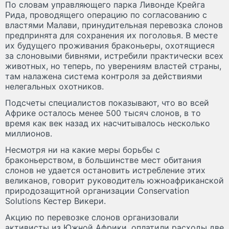
По словам управляющего парка Ливонде Крейга
Рида, проводящего операцию по согласованию с
властями Малави, принудительная перевозка слонов
предпринята для сохранения их поголовья. В месте
их будущего проживания браконьеры, охотящиеся
за слоновыми бивнями, истребили практически всех
животных, но теперь, по уверениям властей страны,
там налажена система контроля за действиями
нелегальных охотников.
Подсчеты специалистов показывают, что во всей
Африке осталось менее 500 тысяч слонов, в то
время как век назад их насчитывалось несколько
миллионов.
Несмотря ни на какие меры борьбы с
браконьерством, в большинстве мест обитания
слонов не удается остановить истребление этих
великанов, говорит руководитель южноафриканской
природозащитной организации Conservation
Solutions Кестер Викери.
Акцию по перевозке слонов организовали
активисты из Южной Африки, оплатили расходы две