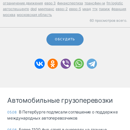
ограничение движения
евро 3
финэкспертиза
трансфин-м
fm logistic
автоспеццентр
dpd
минтранс
евро-2
евро-5
мкад
ттк
париж
франция
москва
московская область
60 просмотров всего.
ОБСУДИТЬ
Автомобильные грузоперевозки
В Петербурге подписали соглашение о поддержке
05.08
международных автоперевозчиков
Более 1100 фур стоят в очередях на границе
05.08