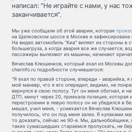
написал: "Не играйте с нами, у нас т
заканчивается".
Мы уже сообщали об этой аварии, которая
произ
на Щелковском шоссе в Москве и зафиксирована 
На видео автомобиль "Киа" виляет из стороны в 
большегруза, а когда авария все же случается, во
пассажиры вылезают из машины, начинают кричат
Вячеслав Клюшенков, который ехал из Москвы до
cherinfo.ru подробности случившегося:
"Я ехал по правой стороне, впереди - аварийка, я
мой маневр, что я его опередил, видимо, не понра
вернулся в свою полосу. Тут он меня обогнал, и на
ДТП, минут через 20, приехала полиция, которая 
перестроении в левую полосу он не убедился в бе
мешал, учил меня, - усмехается Вячеслав Клюшенко
получилось, что он под меня залез. Я кулаками ма
то доказать, сейчас не 90-е. Мы, дальнобойщики,
таких сумасшедших стараемся пропускать, не бер