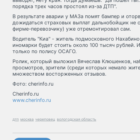
выводят, нету края: Тогда думаешь: "Да пошел ты!
порядка трех часов простоял из-за ДТП".
В результате аварии у МАЗа помят бампер и оторв
дожидаться страховых выплат дальнобойщик не с
фирме-перевозчику) уже отремонтировал сам.
Водитель "Киа" - житель подмосковного Нахабино
иномарки будет стоить около 100 тысяч рублей. И
только по полису ОСАГО.
Ролик, который выложил Вячеслав Клюшенков, на
просмотров, зрители (среди которых немало жит
множеством восторженных отзывов.
Фото: cherinfo.ru
Cherinfo.ru
www.cherinfo.ru
дтп
москва
череповец
вологодская область