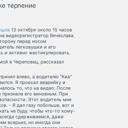
оже терпение
ошла
13 октября около 15 часов
на видеорегистратор Вячеслава.
сторону перед носом
дитель легковушки и его
ь и активно жестикулировать.
мой в Череповец, рассказал
 принял влево, а водителю "Киа"
вился. Я проехал аварийку и
чалось то, что на видео: После
и признала его виновным. При
зопасности. Этот водитель мне
в. - Я дал газу побольше, вот и
хать не буду, чтобы что-то кому-
 всегда сдерживаемся, даже
ем всерьез, но иногда они