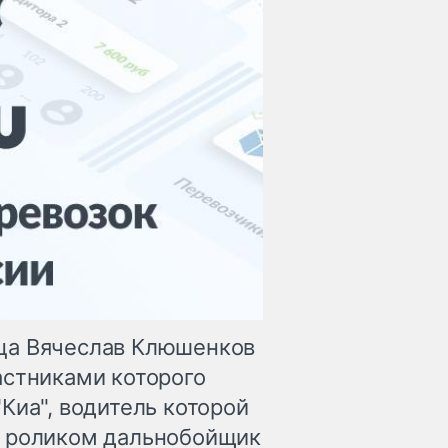
ца Вячеслав Клюшенков
астниками которого
Киа", водитель которой
д роликом дальнобойщик