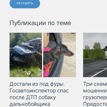
ОБСУДИТЬ
Публикации по теме
Три схе
Достали из под фуры.
мошенни
Госавтоинспектор спас
грузопер
после ДТП собаку
Предост
дальнобойщика