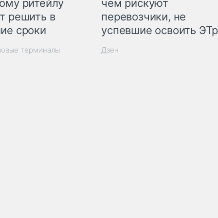
ому ритейлу
чем рискуют
т решить в
перевозчики, не
ие сроки
успевшие освоить ЭТ
зовые терминалы
Дзен