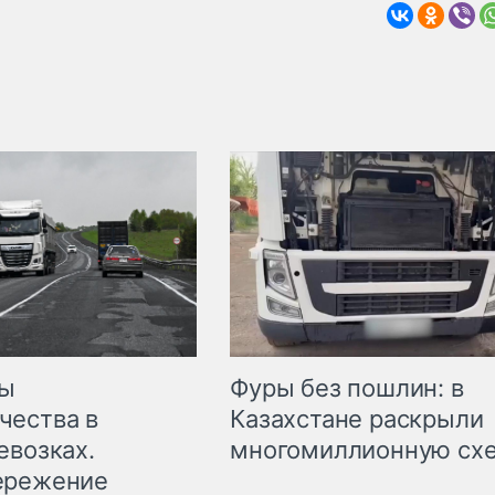
мы
Фуры без пошлин: в
чества в
Казахстане раскрыли
евозках.
многомиллионную сх
ережение