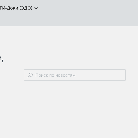
ТИ-Доки (ЭДО)
,