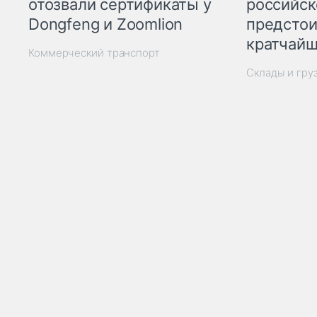
отозвали сертификаты у
российск
Dongfeng и Zoomlion
предстои
кратчайш
Коммерческий транспорт
Склады и гру