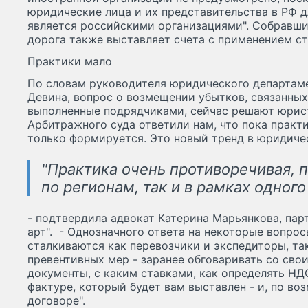
юридические лица и их представительства в РФ д
является российскими организациями". Собравши
дорога также выставляет счета с применением ст
Практики мало
По словам руководителя юридического департаме
Девина, вопрос о возмещении убытков, связанных 
выполненные подрядчиками, сейчас решают юрис
Арбитражного суда ответили нам, что пока практ
только формируется. Это новый тренд в юридичес
"Практика очень противоречивая, 
по регионам, так и в рамках одного
- подтвердила адвокат Катерина Марьянкова, пар
арт". - Однозначного ответа на некоторые вопрос
сталкиваются как перевозчики и экспедиторы, так
превентивных мер - заранее обговаривать со сво
документы, с каким ставками, как определять НДС
фактуре, который будет вам выставлен - и, по во
договоре".