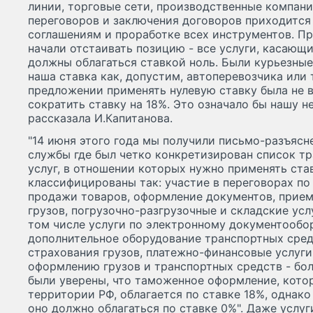
линии, торговые сети, производственные компани
переговоров и заключения договоров приходится
соглашениям и проработке всех инструментов. П
начали отстаивать позицию - все услуги, касающ
должны облагаться ставкой ноль. Были курьезные
наша ставка как, допустим, автоперевозчика или
предложении применять нулевую ставку была не в
сократить ставку на 18%. Это означало бы нашу н
рассказала И.Капитанова.
"14 июня этого года мы получили письмо-разъяс
службы где был четко конкретизирован список т
услуг, в отношении которых нужно применять ста
классифицированы так: участие в переговорах по
продажи товаров, оформление документов, прием 
грузов, погрузочно-разгрузочные и складские усл
том числе услуги по электронному документообор
дополнительное оборудование транспортных средс
страхования грузов, платежно-финансовые услуги
оформлению грузов и транспортных средств - бо
были уверены, что таможенное оформление, кото
территории РФ, облагается по ставке 18%, однак
оно должно облагаться по ставке 0%". Даже услуг