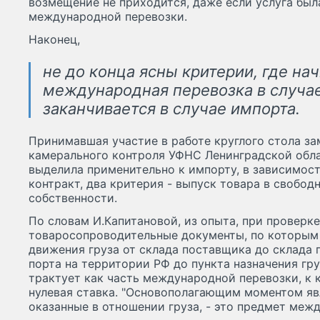
возмещение не приходится, даже если услуга был
международной перевозки.
Наконец,
не до конца ясны критерии, где на
международная перевозка в случае
заканчивается в случае импорта.
Принимавшая участие в работе круглого стола за
камерального контроля УФНС Ленинградской обл
выделила применительно к импорту, в зависимости
контракт, два критерия - выпуск товара в свобо
собственности.
По словам И.Капитановой, из опыта, при проверк
товаросопроводительные документы, по которым
движения груза от склада поставщика до склада п
порта на территории РФ до пункта назначения гр
трактует как часть международной перевозки, к
нулевая ставка. "Основополагающим моментом явл
оказанные в отношении груза, - это предмет меж