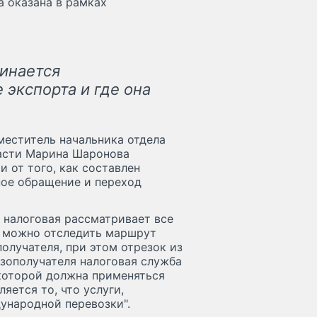
а оказана в рамках
чинается
 экспорта и где она
меститель начальника отдела
асти Марина Шаронова
 от того, как составлен
дное обращение и переход
е налоговая рассматривает все
 можно отследить маршрут
олучателя, при этом отрезок из
узополучателя налоговая служба
 которой должна применяться
яется то, что услуги,
дународной перевозки".