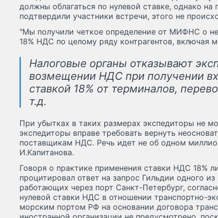
должны облагаться по нулевой ставке, однако на 
подтвердили участники встречи, этого не происхо
"Мы получили четкое определение от МИФНС о н
18% НДС по целому ряду контрагентов, включая м
Налоговые органы отказывают экс
возмещении НДС при получении вх
ставкой 18% от терминалов, перево
т.д.
При убытках в таких размерах экспедиторы не мог
экспедиторы вправе требовать вернуть неоснова
поставщикам НДС. Речь идет не об одном миллион
И.Капитанова.
Говоря о практике применения ставки НДС 18% ли
процитировал ответ на запрос Гильдии одного из
работающих через порт Санкт-Петербург, соглас
нулевой ставки НДС в отношении транспортно-экс
морским портом РФ на основании договора транс
иностранной организации не предусмотрено, пос