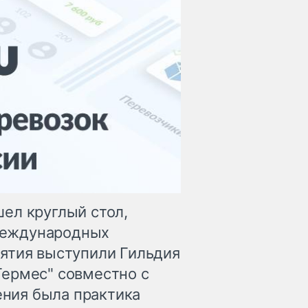
ел круглый стол,
международных
ятия выступили Гильдия
Гермес" совместно с
ния была практика