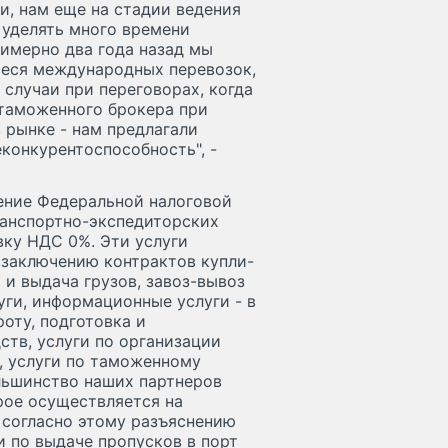
и, нам еще на стадии ведения
 уделять много времени
римерно два года назад мы
иеся международных перевозок,
 случаи при переговорах, когда
 таможенного брокера при
 рынке - нам предлагали
еконкурентоспособность", -
нение Федеральной налоговой
ранспортно-экспедиторских
вку НДС 0%. Эти услуги
 заключению контрактов купли-
и выдача грузов, завоз-вывоз
уги, информационные услуги - в
оту, подготовка и
тв, услуги по организации
, услуги по таможенному
льшинство наших партнеров
рое осуществляется на
о согласно этому разъяснению
и по выдаче пропусков в порт