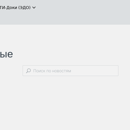
ТИ-Доки (ЭДО)
ные