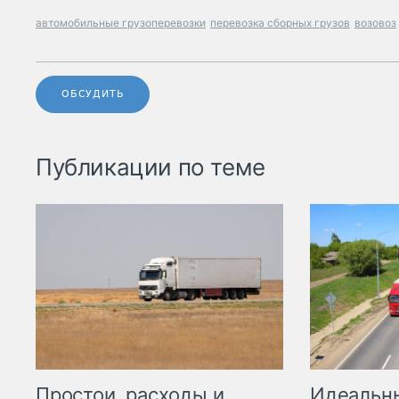
автомобильные грузоперевозки
перевозка сборных грузов
возовоз
ОБСУДИТЬ
Публикации по теме
Простои, расходы и
Идеальн