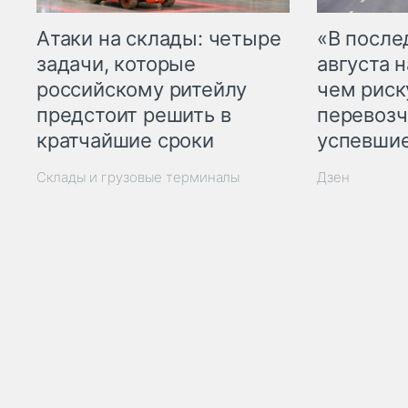
Атаки на склады: четыре
«В посл
задачи, которые
августа н
российскому ритейлу
чем рис
предстоит решить в
перевозч
кратчайшие сроки
успевшие
Склады и грузовые терминалы
Дзен