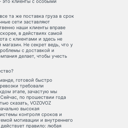
- это клиенты c особыми
все та же поставка груза в срок
ичные сети заставляют
твенно наши клиенты вправе
 скорее, в действиях самой
ота с клиентами и здесь не
магазин. Не секрет ведь, что у
 проблемы с доставкой и
омпания делает, чтобы учесть
ество?
манде, готовой быстро
еревозки требовали
ждом этапе, зачастую мы
 Сейчас, по прошествии года
стью сказать, VOZOVOZ
начально высокая
системы контроля сроков и
темой мотивации и внутреннего
 действует правило: любая