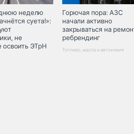
Горючая пора: АЗС
еднюю неделю
начали активно
ачнётся суета!»:
закрываться на ремон
куют
ребрендинг
ики, не
 освоить ЭТрН
Топливо, масла и автохимия