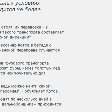
льных условиях
дится не более
стоят: их перевозка - в
 такого транспорта составляет
ской дирекции".
ександр Котов в беседе с
рченской переправе случаются
ев грузового транспорта
озят фуры, через толстый лед
тся исключительно для
о ведь можно найти какой-
паромам", - объясняет Котов.
водят по несколько дней в
мя дальнобойщикам приходится