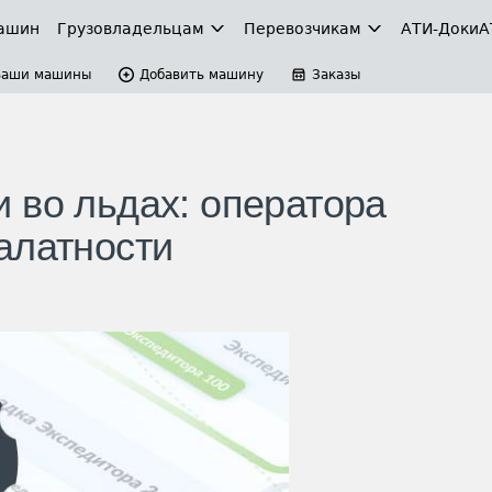
ашин
Грузовладельцам
Перевозчикам
АТИ-Доки
А
Ваши машины
Добавить машину
Заказы
 во льдах: оператора
алатности