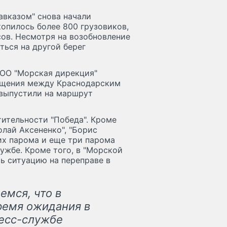
вказом" снова начали
копилось более 800 грузовиков,
сов. Несмотря на возобновление
ться на другой берег
ООО "Морская дирекция"
общения между Краснодарским
выпустили на маршрут
ительности "Победа". Кроме
олай Аксененко", "Борис
ших парома и еще три парома
ужбе. Кроме того, в "Морской
ь ситуацию на переправе в
емся, что в
ремя ожидания в
ресс-службе