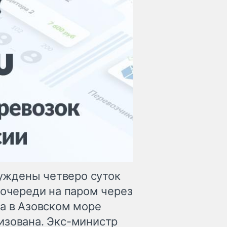
уждены четверо суток
 очереди на паром через
да в Азовском море
изована. Экс-министр