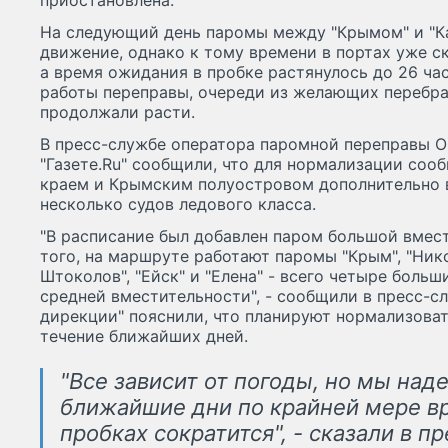
приостановлена.
На следующий день паромы между "Крымом" и "Ка
движение, однако к тому времени в портах уже с
а время ожидания в пробке растянулось до 26 ча
работы переправы, очереди из желающих перебра
продолжали расти.
В пресс-службе оператора паромной переправы 
"Газете.Ru" сообщили, что для нормализации со
краем и Крымским полуостровом дополнительно 
несколько судов ледового класса.
"В расписание был добавлен паром большой вмест
того, на маршруте работают паромы "Крым", "Ник
Штоколов", "Ейск" и "Елена" - всего четыре боль
средней вместительности", - сообщили в пресс-сл
дирекции" пояснили, что планируют нормализоват
течение ближайших дней.
"Все зависит от погоды, но мы наде
ближайшие дни по крайней мере в
пробках сократится", - сказали в п