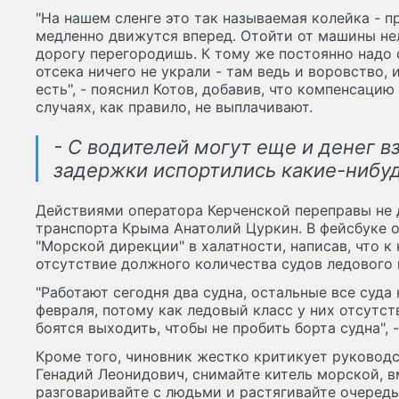
"На нашем сленге это так называемая колейка - п
медленно движутся вперед. Отойти от машины не
дорогу перегородишь. К тому же постоянно надо 
отсека ничего не украли - там ведь и воровство, 
есть", - пояснил Котов, добавив, что компенсацию
случаях, как правило, не выплачивают.
- С водителей могут еще и денег вз
задержки испортились какие-нибуд
Действиями оператора Керченской переправы не
транспорта Крыма Анатолий Цуркин. В фейсбуке 
"Морской дирекции" в халатности, написав, что к
отсутствие должного количества судов ледового 
"Работают сегодня два судна, остальные все суда 
февраля, потому как ледовый класс у них отсутст
боятся выходить, чтобы не пробить борта судна", 
Кроме того, чиновник жестко критикует руковод
Генадий Леонидович, снимайте китель морской, в
разговаривайте с людьми и растягивайте очередь.