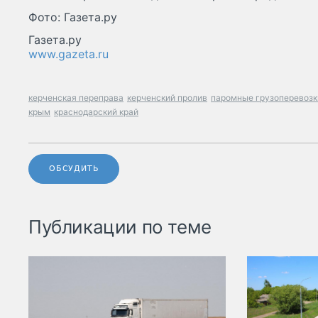
Фото: Газета.ру
Газета.ру
www.gazeta.ru
керченская переправа
керченский пролив
паромные грузоперевозк
крым
краснодарский край
ОБСУДИТЬ
Публикации по теме