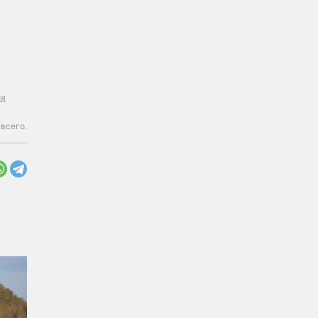
ия
всего.