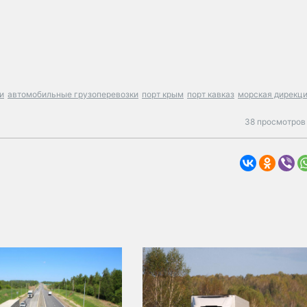
и
автомобильные грузоперевозки
порт крым
порт кавказ
морская дирекц
38 просмотров 