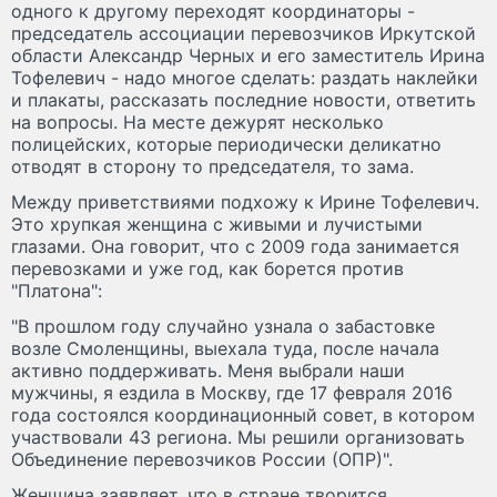
одного к другому переходят координаторы -
председатель ассоциации перевозчиков Иркутской
области Александр Черных и его заместитель Ирина
Тофелевич - надо многое сделать: раздать наклейки
и плакаты, рассказать последние новости, ответить
на вопросы. На месте дежурят несколько
полицейских, которые периодически деликатно
отводят в сторону то председателя, то зама.
Между приветствиями подхожу к Ирине Тофелевич.
Это хрупкая женщина с живыми и лучистыми
глазами. Она говорит, что с 2009 года занимается
перевозками и уже год, как борется против
"Платона":
"В прошлом году случайно узнала о забастовке
возле Смоленщины, выехала туда, после начала
активно поддерживать. Меня выбрали наши
мужчины, я ездила в Москву, где 17 февраля 2016
года состоялся координационный совет, в котором
участвовали 43 региона. Мы решили организовать
Объединение перевозчиков России (ОПР)".
Женщина заявляет, что в стране творится