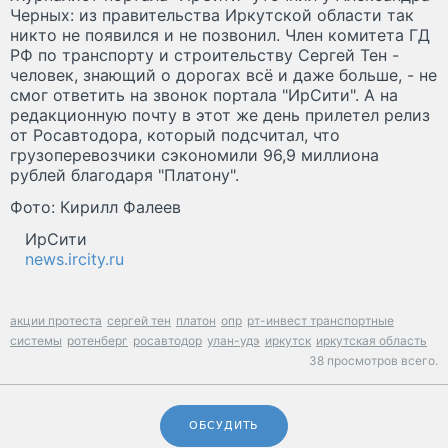
Черных: из правительства Иркутской области так
никто не появился и не позвонил. Член комитета ГД
РФ по транспорту и строительству Сергей Тен -
человек, знающий о дорогах всё и даже больше, - не
смог ответить на звонок портала "ИрСити". А на
редакционную почту в этот же день прилетел релиз
от Росавтодора, который подсчитал, что
грузоперевозчики сэкономили 96,9 миллиона
рублей благодаря "Платону".
Фото: Кирилл Фалеев
ИрСити
news.ircity.ru
акции протеста
сергей тен
платон
опр
рт-инвест транспортные
системы
ротенберг
росавтодор
улан-удэ
иркутск
иркутская область
38 просмотров всего.
ОБСУДИТЬ