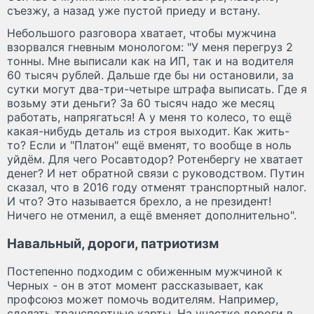
съезжу, а назад уже пустой приеду и встану.
Небольшого разговора хватает, чтобы мужчина
взорвался гневным монологом: "У меня перегруз 2
тонны. Мне выписали как на ИП, так и на водителя
60 тысяч рублей. Дальше где бы ни остановили, за
сутки могут два-три-четыре штрафа выписать. Где я
возьму эти деньги? За 60 тысяч надо же месяц
работать, напрягаться! А у меня то колесо, то ещё
какая-нибудь деталь из строя выходит. Как жить-
то? Если и "Платон" ещё вменят, то вообще в ноль
уйдём. Для чего Росавтодор? Ротенбергу не хватает
денег? И нет обратной связи с руководством. Путин
сказал, что в 2016 году отменят транспортный налог.
И что? Это называется брехло, а не президент!
Ничего не отменил, а ещё вменяет дополнительно".
Навальный, дороги, патриотизм
Постепенно подходим с обиженным мужчиной к
Черных - он в этот момент рассказывает, как
профсоюз может помочь водителям. Например,
сделать транспортные карты. На участке дороги в