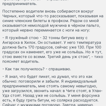
предприниматель.
Постепенно водители вновь собираются вокруг
Черных, который что-то рассказывает, показывая на
синие членские билеты в профком. Рядом со мной
оказывается немолодой мужчина в чёрном пальто,
который нервно переминается с ноги на ногу:
- Я гружёный стою - 32 тонны битума везу с
Ангарска в Хилок. Он остывает. У него температура
должна быть 170 градусов, сейчас уже 130. При 100
градусах он каменеет, его уже не сольёшь. Но я тут,
стою вместе со всеми. Третий день уж стою", - тихо
поясняет водитель.
- Как так получилось? - спрашиваю.
- Я знал, что будет пикет, но думал, что это как
обычно: поговорили и забыли. Я индивидуальный
предприниматель, мне стоять самому невыгодно,
уже загрузился, звонить начал: в Чите стоят, в Улан-
Удэ стоят. Назад уже не сольёшь. У меня форсунка
есть, я буду греть битум, но солярка расходуется.
Сейчас с мужиками поговорю. Завтра, наверно,