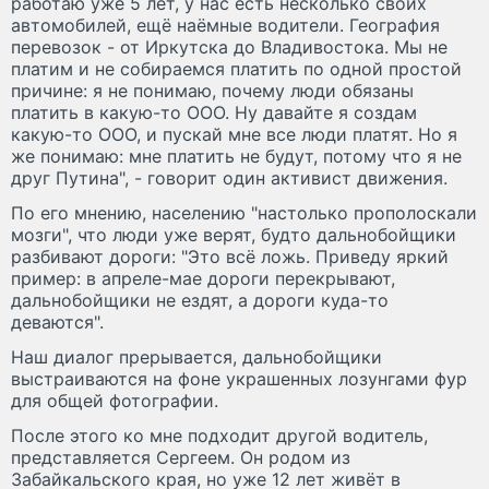
работаю уже 5 лет, у нас есть несколько своих
автомобилей, ещё наёмные водители. География
перевозок - от Иркутска до Владивостока. Мы не
платим и не собираемся платить по одной простой
причине: я не понимаю, почему люди обязаны
платить в какую-то ООО. Ну давайте я создам
какую-то ООО, и пускай мне все люди платят. Но я
же понимаю: мне платить не будут, потому что я не
друг Путина", - говорит один активист движения.
По его мнению, населению "настолько прополоскали
мозги", что люди уже верят, будто дальнобойщики
разбивают дороги: "Это всё ложь. Приведу яркий
пример: в апреле-мае дороги перекрывают,
дальнобойщики не ездят, а дороги куда-то
деваются".
Наш диалог прерывается, дальнобойщики
выстраиваются на фоне украшенных лозунгами фур
для общей фотографии.
После этого ко мне подходит другой водитель,
представляется Сергеем. Он родом из
Забайкальского края, но уже 12 лет живёт в