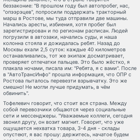
беззаконие: "В прошлом году был автопробег, нас,
"опээрэцев", попросили поддержать тракторный
марш в Ростове, мы туда отправили две машины.
Начались аресты, избиения, хотя пробег был
зарегистрирован и по регионам расписан. Людей
погрузили в автозаки, начались суды, и наша
колонна стояла и дожидалась ребят. Назад до
Москвы ехали 2,5 суток: каждые 40 километров
останавливались, тот же экипаж досматривает,
проверяет отпечатки пальцев. Это было жёстко, я
плакала ночами, писала им: "Ребята, я с вами". После
в "АвтоТрансИнфо" прошла информация, что ОПР с
Ростова пыталось перевезти взрывчатку. Это же
смешно! Не могли лучше придумать, в чём
обвинить".
Тофелевич говорит, что стоит вся страна. Между
собой перевозчики общаются через социальные
сети и мессенджеры. "Уважаемые коллеги, сегодня
звонил другу, он возит магнит. Говорит, что уже
ощущается нехватка товара, 3-4 дня - склады
опустеют, я вас прошу: держитесь, начатое будем