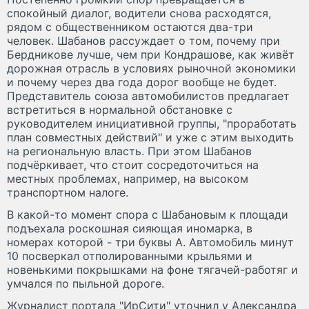
спокойный диалог, водители снова расходятся,
рядом с общественником остаются два-три
человек. Шабанов рассуждает о том, почему при
Бердникове лучше, чем при Кондрашове, как живёт
дорожная отрасль в условиях рыночной экономики
и почему через два года дорог вообще не будет.
Представитель союза автомобилистов предлагает
встретиться в нормальной обстановке с
руководителем инициативной группы, "проработать
план совместных действий" и уже с этим выходить
на региональную власть. При этом Шабанов
подчёркивает, что стоит сосредоточиться на
местных проблемах, например, на высоком
транспортном налоге.
В какой-то момент спора с Шабановым к площади
подъехала роскошная сияющая иномарка, в
номерах которой - три буквы А. Автомобиль минут
10 посверкал отполированными крыльями и
новенькими покрышками на фоне тягачей-работяг и
умчался по пыльной дороге.
Журналист портала "ИрСити" уточнил у Александра