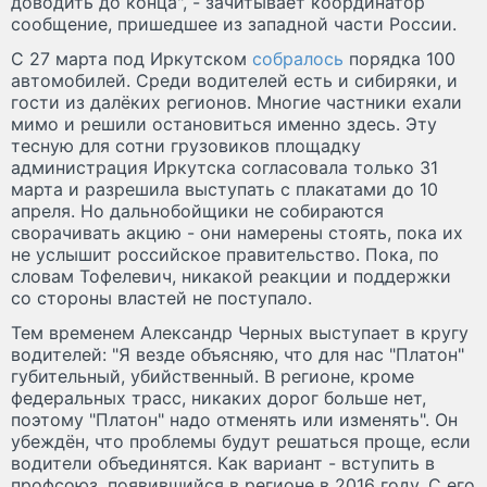
доводить до конца", - зачитывает координатор
сообщение, пришедшее из западной части России.
С 27 марта под Иркутском
собралось
порядка 100
автомобилей. Среди водителей есть и сибиряки, и
гости из далёких регионов. Многие частники ехали
мимо и решили остановиться именно здесь. Эту
тесную для сотни грузовиков площадку
администрация Иркутска согласовала только 31
марта и разрешила выступать с плакатами до 10
апреля. Но дальнобойщики не собираются
сворачивать акцию - они намерены стоять, пока их
не услышит российское правительство. Пока, по
словам Тофелевич, никакой реакции и поддержки
со стороны властей не поступало.
Тем временем Александр Черных выступает в кругу
водителей: "Я везде объясняю, что для нас "Платон"
губительный, убийственный. В регионе, кроме
федеральных трасс, никаких дорог больше нет,
поэтому "Платон" надо отменять или изменять". Он
убеждён, что проблемы будут решаться проще, если
водители объединятся. Как вариант - вступить в
профсоюз, появившийся в регионе в 2016 году. С его