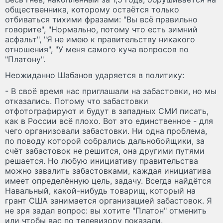
общественника, которому остаётся только
отбиваться тихими фразами: "Вы всё правильно
говорите", "Нормально, потому что есть зимний
асфальт", "Я не имею к правительству никакого
отношения", "У меня самого куча вопросов по
"Платону".
Неожиданно Шабанов ударяется в политику:
- В своё время нас приглашали на забастовки, но мы
отказались. Потому что забастовки
отфотографируют и будут в западных СМИ писать,
как в России всё плохо. Вот это единственное - для
чего организовали забастовки. Ни одна проблема,
по поводу которой собрались дальнобойщики, за
счёт забастовок не решится, она другими путями
решается. Но любую инициативу правительства
можно завалить забастовками, каждая инициатива
имеет определённую цель, задачу. Всегда найдётся
Навальный, какой-нибудь товарищ, который на
грант США занимается организацией забастовок. Я
не зря задал вопрос: вы хотите "Платон" отменить
или чтобы вас по телевизору показали.