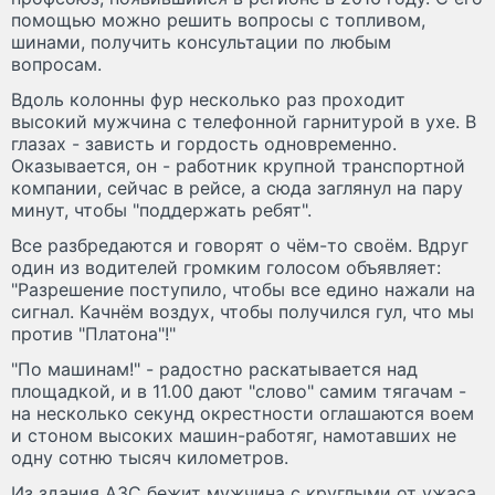
помощью можно решить вопросы с топливом,
шинами, получить консультации по любым
вопросам.
Вдоль колонны фур несколько раз проходит
высокий мужчина с телефонной гарнитурой в ухе. В
глазах - зависть и гордость одновременно.
Оказывается, он - работник крупной транспортной
компании, сейчас в рейсе, а сюда заглянул на пару
минут, чтобы "поддержать ребят".
Все разбредаются и говорят о чём-то своём. Вдруг
один из водителей громким голосом объявляет:
"Разрешение поступило, чтобы все едино нажали на
сигнал. Качнём воздух, чтобы получился гул, что мы
против "Платона"!"
"По машинам!" - радостно раскатывается над
площадкой, и в 11.00 дают "слово" самим тягачам -
на несколько секунд окрестности оглашаются воем
и стоном высоких машин-работяг, намотавших не
одну сотню тысяч километров.
Из здания АЗС бежит мужчина с круглыми от ужаса