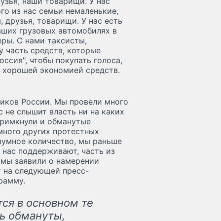
узья, наши товарищи. У нас
го из нас семьи немаленькие,
, друзья, товарищи. У нас есть
ших грузовых автомобилях в
еры. С нами таксисты,
у часть средств, которые
оссия", чтобы покупать голоса,
с хорошей экономией средств.
чиков России. Мы провели много
с не слышит власть ни на каких
 примкнули и обманутые
много других протестных
зумное количество, мы раньше
 нас поддерживают, часть из
 мы заявили о намерении
т на следующей пресс-
рамму.
ся в основном те
ь обмануты,