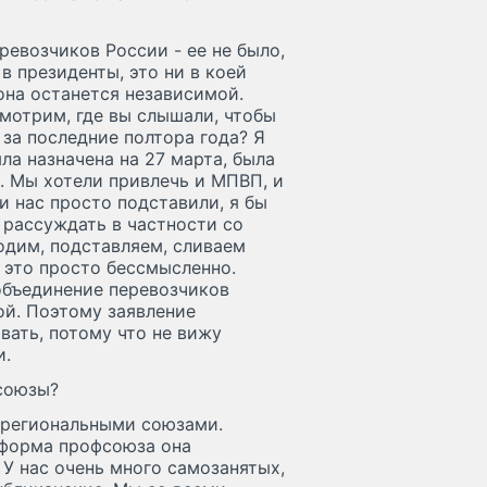
ревозчиков России - ее не было,
 в президенты, это ни в коей
она останется независимой.
смотрим, где вы слышали, чтобы
за последние полтора года? Я
ла назначена на 27 марта, была
. Мы хотели привлечь и МПВП, и
 нас просто подставили, я бы
с рассуждать в частности со
одим, подставляем, сливаем
у это просто бессмысленно.
 объединение перевозчиков
ой. Поэтому заявление
ивать, потому что не вижу
и.
фсоюзы?
 региональными союзами.
 форма профсоюза она
У нас очень много самозанятых,