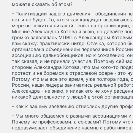
можете сказать об этом?
- Политизации нашего движения - объединения пе
нет и не будет. То, что я как кандидат выдвигаюсь
мере не ложится никакой тенью на организацию, 
Мнение Александра Котова я знаю, но давайте по
громко заявлялась МПВП с Александром Котовым 
вам скажу: практически нигде. Стачка, которая бы
организована объединением перевозчиков России
ассоциацию дальнобойщиков, но к сожалению, они
так сказал, и не приняли участия. Поэтому сейча
стороны Александра Котова, что мы кого-то подв
протест и не боремся в отраслевой сфере - это н
Потому что мы все это время, уже полтора года,
России, наши лидеры занимались реальной работ
Александра - не знаю, я никак его не хочу расцен
никакой деятельности у людей в этой организаци
- Как к вашему заявлению отнеслись другие про
- Мы много общаемся с разными ассоциациями и
Почему не профсоюзами, а союзами? Потому что
подразумевает объединение наемных работников. 