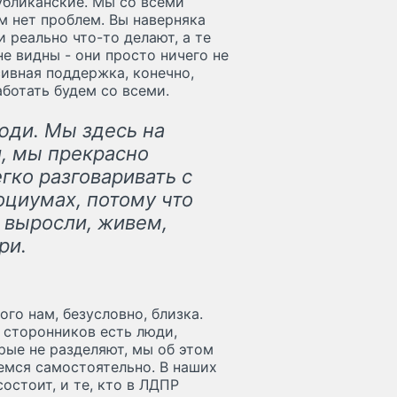
убликанские. Мы со всеми
м нет проблем. Вы наверняка
 реально что-то делают, а те
е видны - они просто ничего не
сивная поддержка, конечно,
аботать будем со всеми.
юди. Мы здесь на
, мы прекрасно
гко разговаривать с
оциумах, потому что
, выросли, живем,
ри.
го нам, безусловно, близка.
х сторонников есть люди,
рые не разделяют, мы об этом
емся самостоятельно. В наших
остоит, и те, кто в ЛДПР