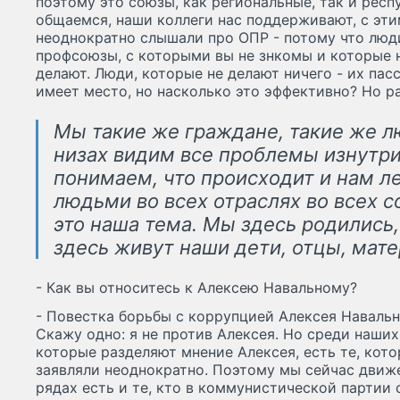
поэтому это союзы, как региональные, так и респ
общаемся, наши коллеги нас поддерживают, с эти
неоднократно слышали про ОПР - потому что люди
профсоюзы, с которыми вы не знкомы и которые н
делают. Люди, которые не делают ничего - их пас
имеет место, но насколько это эффективно? Но р
Мы такие же граждане, такие же л
низах видим все проблемы изнутри
понимаем, что происходит и нам ле
людьми во всех отраслях во всех с
это наша тема. Мы здесь родились
здесь живут наши дети, отцы, мате
- Как вы относитесь к Алексею Навальному?
- Повестка борьбы с коррупцией Алексея Навально
Скажу одно: я не против Алексея. Но среди наши
которые разделяют мнение Алексея, есть те, кото
заявляли неоднократно. Поэтому мы сейчас движ
рядах есть и те, кто в коммунистической партии с