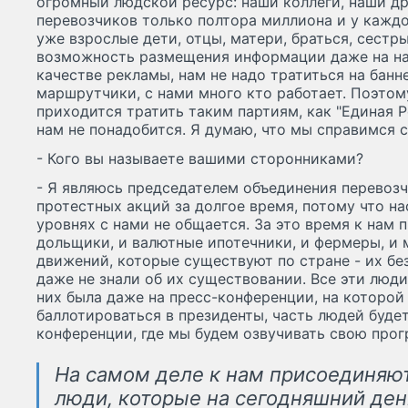
огромный людской ресурс: наши коллеги, наши др
перевозчиков только полтора миллиона и у каждо
уже взрослые дети, отцы, матери, браться, сестры
возможность размещения информации даже на на
качестве рекламы, нам не надо тратиться на банн
маршрутчики, с нами много кто работает. Поэтом
приходится тратить таким партиям, как "Единая Р
нам не понадобится. Я думаю, что мы справимся 
- Кого вы называете вашими сторонниками?
- Я являюсь председателем объединения перевоз
протестных акций за долгое время, потому что на
уровнях с нами не общается. За это время к нам
дольщики, и валютные ипотечники, и фермеры, и 
движений, которые существуют по стране - их бе
даже не знали об их существовании. Все эти люди
них была даже на пресс-конференции, на которой
баллотироваться в президенты, часть людей буде
конференции, где мы будем озвучивать свою прог
На самом деле к нам присоединяют
люди, которые на сегодняшний ден