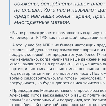
обижены, оскорблены нашей властью
не слышат. Хоть нас и называют д
среди нас наши жены - врачи, преп
многодетные матери.
- Вы не рассматриваете возможность выдвинутьс
Например, от КПРФ, как настоящий представитель
- А что, у нас без КПРФ не бывает настоящих пре
сегодняшний день все парламентские партии и и
продукт, который нам предлагают уже более 17 ле
мы изначально, когда начинали наше движение, ещ
мысль выдвигаться в президенты, мы уже четко п
партии, и системная и несистемная оппозиция - эт
год повторяется и ничего нового не несет. Поэт
только самостоятельно. Мы готовы, безусловно, 
сотрудничать, но будем двигаться исключительно
- Председатель Межрегионального профсоюза во
Александр Котов высказывался о ваших политиче
планы "смехотворными" и подчеркнул, что "полит
станет "лишней причиной воздержаться от сотруд