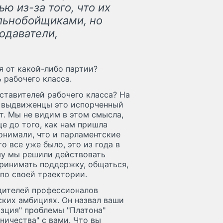
 из-за того, что их
альнобойщиками, но
одаватели,
я от какой-либо партии?
 рабочего класса.
дставителей рабочего класса? На
х выдвиженцы это испорченный
т. Мы не видим в этом смысла,
е до того, как нам пришла
онимали, что и парламентские
о все уже было, это из года в
ому мы решили действовать
принимать поддержку, общаться,
 по своей траектории.
дителей профессионалов
ских амбициях. Он назвал ваши
изция" проблемы "Платона"
ничества" с вами. Что вы