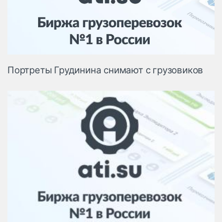
Логистика, грузы
Негабаритные и
опасные грузы
Безопасность и
страхование
Портреты Грудинина снимают с грузовиков
Таможня и ВЭД
Склады и
грузовые
терминалы
Коммерческий
транспорт
Спецтехника
Автосервис,
запчасти, шины
Топливо, масла и
Дзен
автохимия