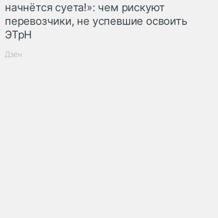
начнётся суета!»: чем рискуют
перевозчики, не успевшие освоить
ЭТрН
Дзен