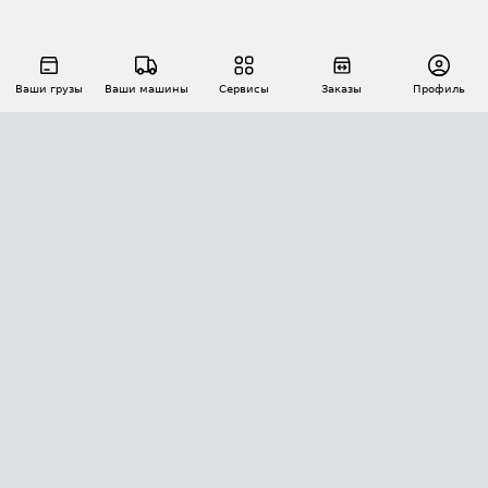
Ваши грузы
Ваши машины
Сервисы
Заказы
Профиль
АВТОМАТИЗАЦИЯ ПЕРЕВОЗОК
Площадки
Заказы
Торги
Тендеры
АТИ-Доки
GPS-мониторинг
АТИ Мессенджер
Цепочки грузов
API ATI.SU
ПОЛЕЗНОЕ
Расчет расстояний
БЕЗОПАСНОСТЬ
Академия ATI.SU
ATI.SU о безопасности
Звезды ATI.SU на вашем сайте
КОНТАКТЫ И ТАРИФЫ
Памятка по проверке контрагентов
Индекс ATI.SU FTL РФ
О системе ATI.SU