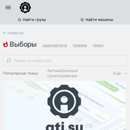
Найти грузы
Найти машины
← Новости
выборы
акции протеста
политика
платон
Автомобильные
Популярные темы:
Ещё
грузоперевозки
Региональная
логистика
ЭДО, ИТ в
логистике
Дороги,
инфраструктура