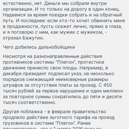
естественно, нет. Деньги мы собрали внутри
организации. И то только на дорогу в один конец.
Надеемся за время поездки собрать и на обратный
путь. И последнее: если кто-то хочет обвинить меня
в продажности, пусть скажет лично, прямо в глаза,
и я поговорю с ним, как мужик с мужиком, -
отрезал Бажутин.
Чего добились дальнобойщики
Несмотря на разнонаправленные действия
противников системы "Платон", протестное
движение принесло свои плоды. Например, в
декабре президент подписал указ, на несколько
порядков снижающий неимоверные размеры
штрафов за отсутствие платы за проезд. С 450
тысяч рублей за первое нарушение и один миллион
за повторное суммы сократились до пяти и десяти
тысяч соответственно.
Другая поблажка - в феврале правительство
продлило действие льготного тарифа на проезд
грузовиков в системе "Платон". Ранее
планировалось, что с 1 марта 2016 года он