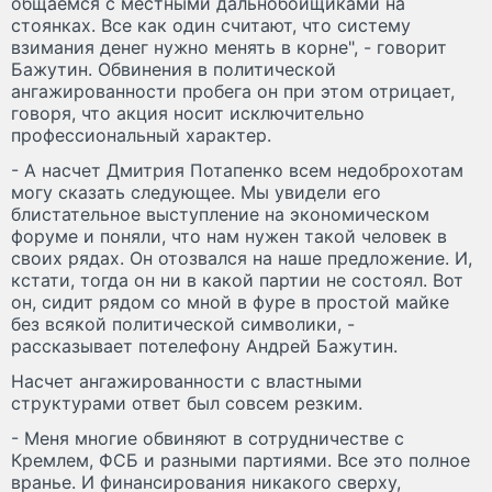
общаемся с местными дальнобойщиками на
стоянках. Все как один считают, что систему
взимания денег нужно менять в корне", - говорит
Бажутин. Обвинения в политической
ангажированности пробега он при этом отрицает,
говоря, что акция носит исключительно
профессиональный характер.
- А насчет Дмитрия Потапенко всем недоброхотам
могу сказать следующее. Мы увидели его
блистательное выступление на экономическом
форуме и поняли, что нам нужен такой человек в
своих рядах. Он отозвался на наше предложение. И,
кстати, тогда он ни в какой партии не состоял. Вот
он, сидит рядом со мной в фуре в простой майке
без всякой политической символики, -
рассказывает потелефону Андрей Бажутин.
Насчет ангажированности с властными
структурами ответ был совсем резким.
- Меня многие обвиняют в сотрудничестве с
Кремлем, ФСБ и разными партиями. Все это полное
вранье. И финансирования никакого сверху,