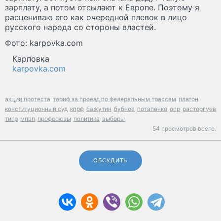
зарплату, а потом отсылают к Европе. Поэтому я
расцениваю его как очередной плевок в лицо
русского народа со стороны властей.
Фото: karpovka.com
Карповка
karpovka.com
акции протеста
тариф за проезд по федеральным трассам
платон
конституционный суд
кпрф
бажутин
бубнов
потапенко
опр
расторгуев
тигр
мпвп
профсоюзы
политика
выборы
54 просмотров всего.
ОБСУДИТЬ