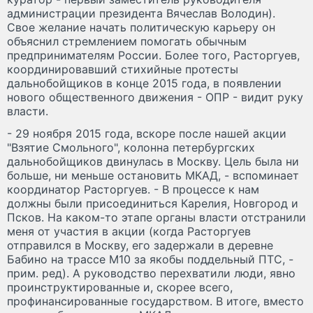
администрации президента Вячеслав Володин).
Свое желание начать политическую карьеру он
объяснил стремлением помогать обычным
предпринимателям России. Более того, Расторгуев,
координировавший стихийные протесты
дальнобойщиков в конце 2015 года, в появлении
нового общественного движения - ОПР - видит руку
власти.
- 29 ноября 2015 года, вскоре после нашей акции
"Взятие Смольного", колонна петербургских
дальнобойщиков двинулась в Москву. Цель была ни
больше, ни меньше остановить МКАД, - вспоминает
координатор Расторгуев. - В процессе к нам
должны были присоединиться Карелия, Новгород и
Псков. На каком-то этапе органы власти отстранили
меня от участия в акции (когда Расторгуев
отправился в Москву, его задержали в деревне
Бабино на трассе М10 за якобы поддельный ПТС, -
прим. ред). А руководство перехватили люди, явно
проинструктированные и, скорее всего,
профинансированные государством. В итоге, вместо