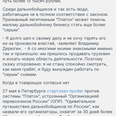
чуть более 15 тысяч рублей.
Среди дальнобойщиков и так есть люди,
работающие не в полном соответствии с законом.
Признанный легитимным "Платон" может помочь
малому дальнобойному бизнесу стать еще более
"серым".
- Я долго шел к своему делу и не хочу терять его
из-за произвола властей, -заявляет Владимир
Дерюгин. - А со многими моими знакомыми именно
так и произошло: им пришлось продавать грузовик
и искать новую область деятельности. Поэтому
скажу откровенно: я не стану спокойно смотреть,
как меня грабят, и буду вынужден работать по
"серым" схемам.
Когда в товарищах согласья нет
27 мая в Петербурге
стартовал пробег
против
системы "Платон", устроенный "Организацией
перевозчиков России" (ОПР). "Удивительное
путешествие дальнобойщиков по России", как
назвали его организаторы, охватит за 30 дней более