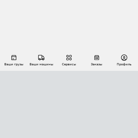
Ваши грузы
Ваши машины
Сервисы
Заказы
Профиль
АВТОМАТИЗАЦИЯ ПЕРЕВОЗОК
Площадки
Заказы
Торги
Тендеры
АТИ-Доки
GPS-мониторинг
АТИ Мессенджер
Цепочки грузов
API ATI.SU
ПОЛЕЗНОЕ