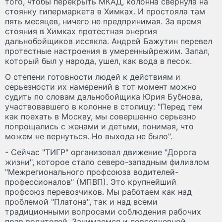
того, чтобы перекрыть МКАД, колонна свернула на
стоянку гипермаркета в Химках. И простояла там
пять месяцев, ничего не предпринимая. За время
стояния в Химках протестная энергия
дальнобойщиков иссякла. Андрей Бажутин перевел
протестные настроения в умеренныйрежим. Запал,
который был у народа, ушел, как вода в песок.
О степени готовности людей к действиям и
серьезности их намерений в тот момент можно
судить по словам дальнобойщика Юрия Бубнова,
участвовавшего в колонне в столицу: "Перед тем
как поехать в Москву, мы совершенно серьезно
попрощались с женами и детьми, понимая, что
можем не вернуться. Но выхода не было".
- Сейчас "ТИГР" организовал движение "Дорога
жизни", которое стало северо-западным филиалом
"Межрегионального профсоюза водителей-
профессионалов" (МПВП). Это крупнейший
профсоюз перевозчиков. Мы работаем как над
проблемой "Платона", так и над всеми
традиционными вопросами соблюдения рабочих
прав водителей. Занимаемся и повседневной