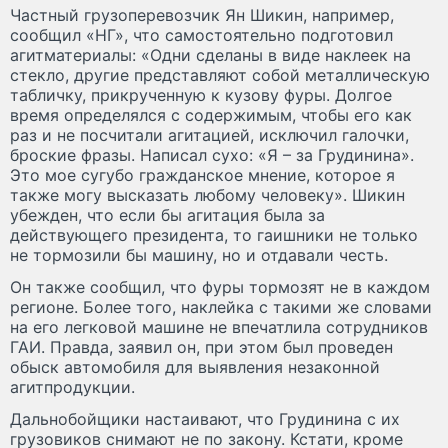
Частный грузоперевозчик Ян Шикин, например,
сообщил «НГ», что самостоятельно подготовил
агитматериалы: «Одни сделаны в виде наклеек на
стекло, другие представляют собой металлическую
табличку, прикрученную к кузову фуры. Долгое
время определялся с содержимым, чтобы его как
раз и не посчитали агитацией, исключил галочки,
броские фразы. Написал сухо: «Я – за Грудинина».
Это мое сугубо гражданское мнение, которое я
также могу высказать любому человеку». Шикин
убежден, что если бы агитация была за
действующего президента, то гаишники не только
не тормозили бы машину, но и отдавали честь.
Он также сообщил, что фуры тормозят не в каждом
регионе. Более того, наклейка с такими же словами
на его легковой машине не впечатлила сотрудников
ГАИ. Правда, заявил он, при этом был проведен
обыск автомобиля для выявления незаконной
агитпродукции.
Дальнобойщики настаивают, что Грудинина с их
грузовиков снимают не по закону. Кстати, кроме