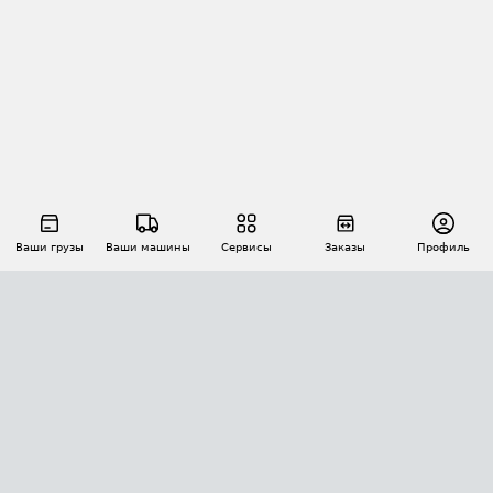
Ваши грузы
Ваши машины
Сервисы
Заказы
Профиль
АВТОМАТИЗАЦИЯ ПЕРЕВОЗОК
Площадки
Заказы
Торги
Тендеры
АТИ-Доки
GPS-мониторинг
АТИ Мессенджер
Цепочки грузов
API ATI.SU