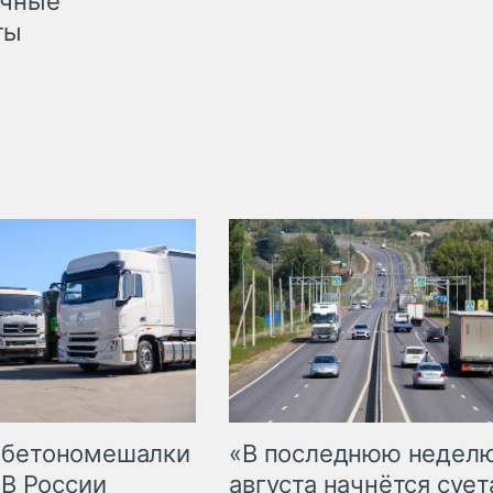
очные
ты
 бетономешалки
«В последнюю недел
 В России
августа начнётся суета