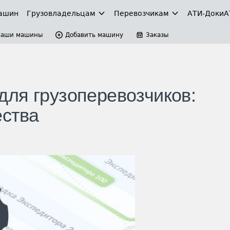
ашин
Грузовладельцам
Перевозчикам
АТИ-Доки
А
Ваши машины
Добавить машину
Заказы
ля грузоперевозчиков:
ества