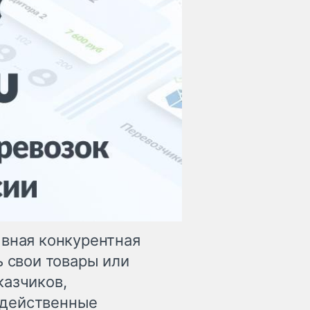
ывная конкурентная
ь свои товары или
казчиков,
 действенные