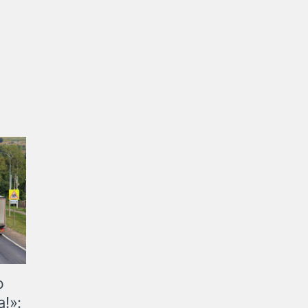
ю
!»: