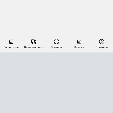
Ваши грузы
Ваши машины
Сервисы
Заказы
Профиль
АВТОМАТИЗАЦИЯ ПЕРЕВОЗОК
Площадки
Заказы
Торги
Тендеры
АТИ-Доки
GPS-мониторинг
АТИ Мессенджер
Цепочки грузов
API ATI.SU
ПОЛЕЗНОЕ