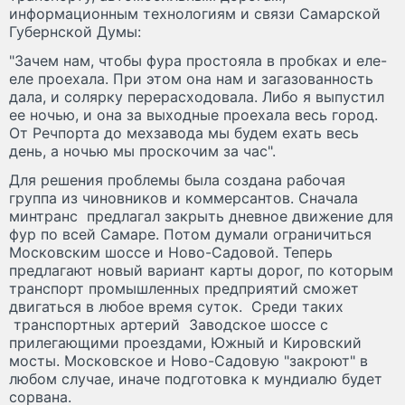
информационным технологиям и связи Самарской
Губернской Думы:
"Зачем нам, чтобы фура простояла в пробках и еле-
еле проехала. При этом она нам и загазованность
дала, и солярку перерасходовала. Либо я выпустил
ее ночью, и она за выходные проехала весь город.
От Речпорта до мехзавода мы будем ехать весь
день, а ночью мы проскочим за час".
Для решения проблемы была создана рабочая
группа из чиновников и коммерсантов. Сначала
минтранс предлагал закрыть дневное движение для
фур по всей Самаре. Потом думали ограничиться
Московским шоссе и Ново-Садовой. Теперь
предлагают новый вариант карты дорог, по которым
транспорт промышленных предприятий сможет
двигаться в любое время суток. Среди таких
транспортных артерий Заводское шоссе с
прилегающими проездами, Южный и Кировский
мосты. Московское и Ново-Садовую "закроют" в
любом случае, иначе подготовка к мундиалю будет
сорвана.