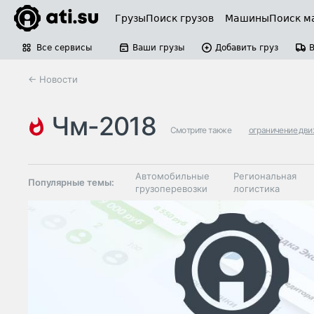
Грузы
Поиск грузов
Машины
Поиск м
Все сервисы
Ваши грузы
Добавить груз
← Новости
чм-2018
Смотрите также
ограничение дв
Автомобильные
Региональная
Популярные темы:
грузоперевозки
логистика
Склады и
Таможня и ВЭД
грузовые
терминалы