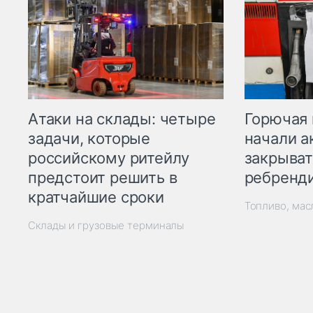
Горючая 
Атаки на склады: четыре
начали а
задачи, которые
закрыват
российскому ритейлу
ребренд
предстоит решить в
кратчайшие сроки
Топливо, мас
Склады и грузовые терминалы