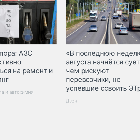
пора: АЗС
«В последнюю недел
ктивно
августа начнётся сует
ься на ремонт и
чем рискуют
инг
перевозчики, не
успевшие освоить ЭТ
ла и автохимия
Дзен