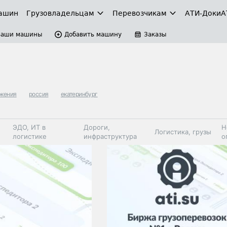
ашин
Грузовладельцам
Перевозчикам
АТИ-Доки
А
Ваши машины
Добавить машину
Заказы
ижения
россия
екатеринбург
ЭДО, ИТ в
Дороги,
Н
Логистика, грузы
логистике
инфраструктура
о
Коммерческий
Автосервис,
Топливо,
Спецтехника
транспорт
запчасти, шины
автохим