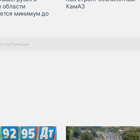
 области
КамАЗ
ется минимум до
се публикации