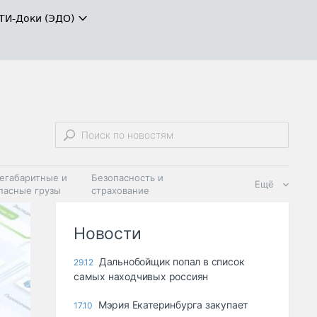
ТИ-Доки (ЭДО)
егабаритные и
Безопасность и
Ещё
пасные грузы
страхование
 масла и
Дзен
ия
Новости
Дальнобойщик попал в список
29.12
самых находчивых россиян
Мэрия Екатеринбурга закупает
17.10