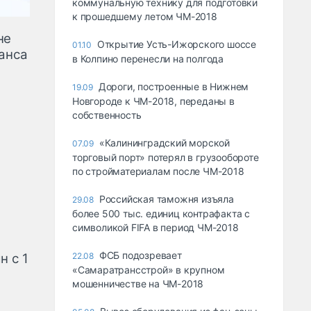
коммунальную технику для подготовки
к прошедшему летом ЧМ-2018
не
Открытие Усть-Ижорского шоссе
01.10
ранса
в Колпино перенесли на полгода
Дороги, построенные в Нижнем
19.09
Новгороде к ЧМ-2018, переданы в
собственность
«Калининградский морской
07.09
торговый порт» потерял в грузообороте
по стройматериалам после ЧМ-2018
Российская таможня изъяла
29.08
более 500 тыс. единиц контрафакта с
символикой FIFA в период ЧМ-2018
ФСБ подозревает
н с 1
22.08
«Самаратрансстрой» в крупном
мошенничестве на ЧМ-2018