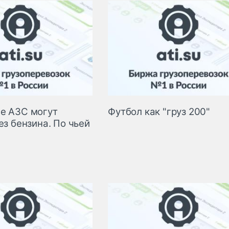
е АЗС могут
Футбол как "груз 200"
ез бензина. По чьей