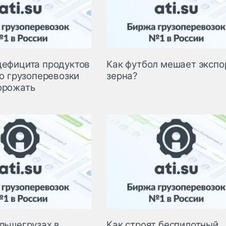
дефицита продуктов
Как футбол мешает экспо
но грузоперевозки
зерна?
орожать
ольшегрузах в
Как строят беспилотный