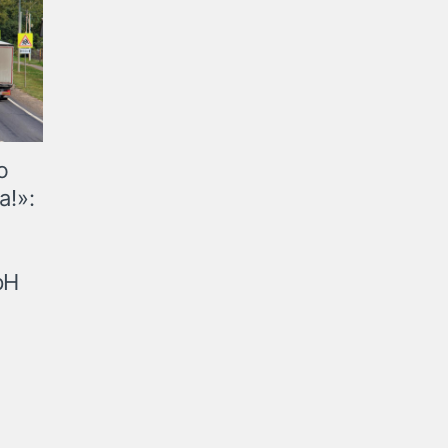
ю
а!»:
рН