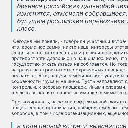
бизнеса российских дальнобойщико
изменится, отмечали собравшиеся,
будущем российские перевозчики и
класс.
"Сегодня мы поняли, - говорили участники встреч
что, кроме нас самих, никто наши интересы отста
защиты своих интересов мы и решили объединить
противостоять давлению на наш бизнес. Ясно, что 
государство отказываться не собирается. Но тогд
направят на строительство охраняемых площадок 
поспать, поесть, получить медицинские услуги и 
сохранности груза и машины. Пусть направляют д
контрольных весовых площадок. Иными словами,
реально выполнять принятые ими же самими зако
Прогнозировать, насколько эффективной окажетс
общественной организации, преждевременно. Тем
вопросов, в том числе организационных, еще мног
в ходе первой встречи выяснилось,