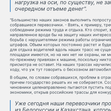
нагрузка на оси, по существу, не за
очередном отъеме денег".
"Большинство наших законов выполнить попросту
собравшиеся перевозчики. - Взять, к примеру, тр
соблюдении режима труда и отдыха. Кто спорит, 
направленное вроде бы на защиту наших интересо
борьба с нарушителями режима работы ограничи
штрафов. Объем которых постоянно растет и буде
для отдыха водителей вдоль наших трасс не суще
площадки имеются, но на них нет ни охраны, ни м
по-прежнему привязан к машине, поскольку никто
присмотра не оставит. На наших трассах научили
ходу, что уж тут говорить о бесхозном автомобил
В общем, по словам собравшихся, проблем в отра
причем государство решать их не собирается. Соз
чиновники целенаправленно пытаются пустить по
экономики, открыв российские трассы для конкур
Уже сегодня наши перевозчики пр
из Белоруссии и Казахстана, кото