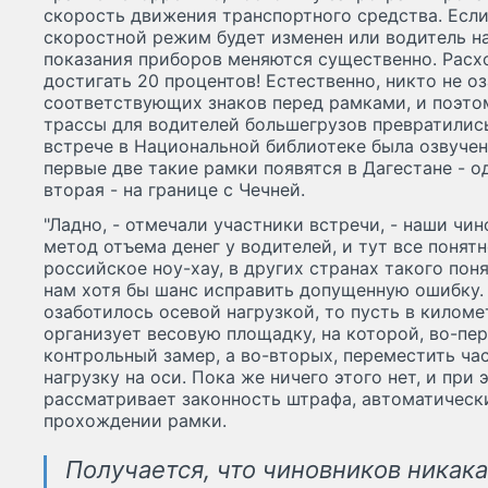
скорость движения транспортного средства. Есл
скоростной режим будет изменен или водитель н
показания приборов меняются существенно. Расх
достигать 20 процентов! Естественно, никто не о
соответствующих знаков перед рамками, и поэто
трассы для водителей большегрузов превратились 
встрече в Национальной библиотеке была озвучен
первые две такие рамки появятся в Дагестане - о
вторая - на границе с Чечней.
"Ладно, - отмечали участники встречи, - наши чи
метод отъема денег у водителей, и тут все понятн
российское ноу-хау, в других странах такого понят
нам хотя бы шанс исправить допущенную ошибку. 
озаботилось осевой нагрузкой, то пусть в килом
организует весовую площадку, на которой, во-пе
контрольный замер, а во-вторых, переместить час
нагрузку на оси. Пока же ничего этого нет, и при 
рассматривает законность штрафа, автоматическ
прохождении рамки.
Получается, что чиновников никак