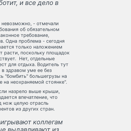
ботит, и все дело в
 невозможно, - отмечали
ебования об обязательном
законное требование,
в. Одна проблема - сегодня
вается только наложением
т расти, поскольку площадок
ствует. Нет, отдельные
ест для отдыха. Водитель тут
 в здравом уме ее без
сь "бомбить" большегрузы на
е на неохраняемой стоянке".
сли назрело выше крыши,
дается впечатление, что
д нож целую отрасль
ентов из других стран.
оигрывают коллегам
рые выдавливают из