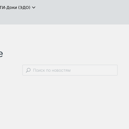
ТИ-Доки (ЭДО)
е