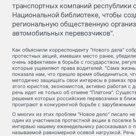
транспортных компаний республики с
Национальной библиотеке, чтобы соз
региональную общественную органи
автомобильных перевозчиков".
Как объяснили корреспонденту "Нового дела" со
протестных акций, имевших место ранее, убедилих
очень эффективен в борьбе с государством, рег
которые ущемляют права водителей. "Сама жизнь,
показала нам, что пришло время объединиться, ч
методично защищать свои интересы в рамках пра
этого юристов, экономистов, активно работая с 
речь идет не только об отмене "Платона". Сущес
решения которых российские перевозчики в бл
проиграют в конкурентной борьбе с зарубежными 
О многих из этих проблем "Новое дело" писало не 
один из участников протестной акции в поселке
интервью нашему еженедельнику рассказывал о п
называемой равномерной осевой нагрузкой. Речь 