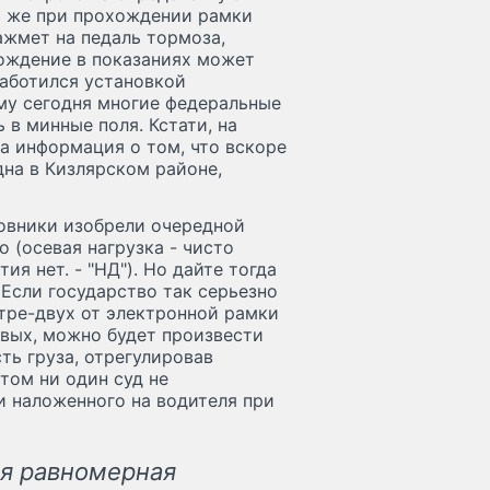
и же при прохождении рамки
ажмет на педаль тормоза,
ождение в показаниях может
заботился установкой
му сегодня многие федеральные
в минные поля. Кстати, на
а информация о том, что вскоре
дна в Кизлярском районе,
новники изобрели очередной
о (осевая нагрузка - чисто
ия нет. - "НД"). Но дайте тогда
Если государство так серьезно
етре-двух от электронной рамки
рвых, можно будет произвести
ть груза, отрегулировав
этом ни один суд не
и наложенного на водителя при
ая равномерная