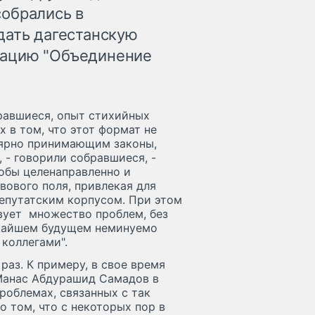
обрались в
дать дагестанскую
зацию "Объединение
бравшиеся, опыт стихийных
 в том, что этот формат не
улярно принимающим законы,
 - говорили собравшиеся, -
тобы целенаправленно и
вового поля, привлекая для
депутатским корпусом. При этом
твует множество проблем, без
ижайшем будущем неминуемо
коллегами".
раз. К примеру, в свое время
 Манас Абдурашид Самадов в
роблемах, связанных с так
о том, что с некоторых пор в