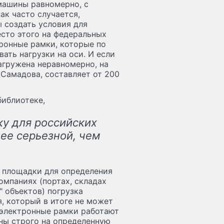
машины равномерно, с
ак часто случается,
ы создать условия для
есто этого на федеральных
ронные рамки, которые по
ть нагрузки на оси. И если
агружена неравномерно, на
 Самадова, составляет от 200
библиотеке,
ку для российских
ее серьезной, чем
т площадки для определения
омпаниях (портах, складах
 объектов) погрузка
, который в итоге не может
 электронные рамки работают
ны строго на определенную