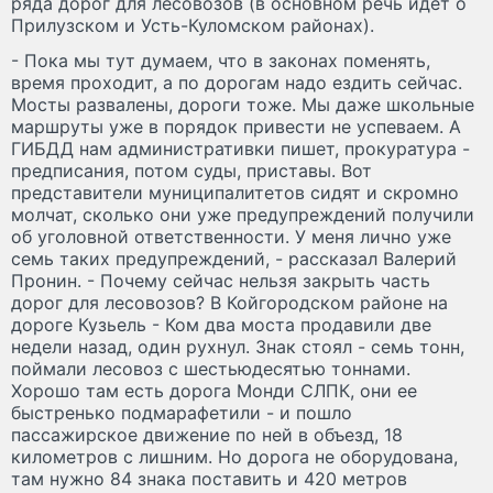
ряда дорог для лесовозов (в основном речь идет о
Прилузском и Усть-Куломском районах).
- Пока мы тут думаем, что в законах поменять,
время проходит, а по дорогам надо ездить сейчас.
Мосты развалены, дороги тоже. Мы даже школьные
маршруты уже в порядок привести не успеваем. А
ГИБДД нам административки пишет, прокуратура -
предписания, потом суды, приставы. Вот
представители муниципалитетов сидят и скромно
молчат, сколько они уже предупреждений получили
об уголовной ответственности. У меня лично уже
семь таких предупреждений, - рассказал Валерий
Пронин. - Почему сейчас нельзя закрыть часть
дорог для лесовозов? В Койгородском районе на
дороге Кузьель - Ком два моста продавили две
недели назад, один рухнул. Знак стоял - семь тонн,
поймали лесовоз с шестьюдесятью тоннами.
Хорошо там есть дорога Монди СЛПК, они ее
быстренько подмарафетили - и пошло
пассажирское движение по ней в объезд, 18
километров с лишним. Но дорога не оборудована,
там нужно 84 знака поставить и 420 метров