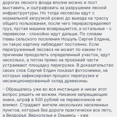
дорогах лесного фонда вполне можно и пост
выставить, и оштрафовать за разрушение лесной
инфраструктуры. Но тогда лесовозы едут с
нормальной загрузкой ровно до выезда на трассу
общего пользования, после чего перераспределяют
груз, пустая машина возвращается, а остальные - с
перевесом - спокойно идут дальше. По словам
главы сельского поселения Ношуль Сергея Елдина,
он такую картину наблюдает постоянно. Если
перегруженный лесовоз не может по каким-то
причинам преодолеть определенный участок, едут
несколько, а потом прямо на проезжей части
устраивают площадку перегрузки. В доказательство
своих слов Сергей Елдин показал фотоснимки, на
которых зафиксировал процесс перегрузки и
несанкционированный склад древесины.
- Обращались уже во все инстанции и никак этот
вопрос решить не можем. Никакие запрещающие
знаки, штраф в 500 рублей на перевозчиков не
влияют. Страдают жители нескольких населенных
пунктов, которые без дороги практически все лето,
а Велдоръя, Верхолузье и Оньмесь - уже