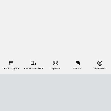
Ваши грузы
Ваши машины
Сервисы
Заказы
Профиль
АВТОМАТИЗАЦИЯ ПЕРЕВОЗОК
Площадки
Заказы
Торги
Тендеры
АТИ-Доки
GPS-мониторинг
АТИ Мессенджер
Цепочки грузов