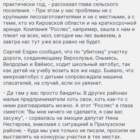
практически год, - рассказал глава сельского
поселения. - При этом у нас проблемы не с
крупными лесозаготовителями и не с местными, а с
теми, кто из Кировской области и на краткосрочной
аренде. Компания "Рослес", например, зашла к нам и
плюет на всех, мол, сегодня мы лес вывезем, а
завтра нас тут уже все равно не будет.
Сергей Елдин сообщил, что по "убитому" участку
дороги, соединяющему Верхолузье, Оньмесь,
Велдоръю и Ваймос, ходит школьный автобус, так
как детей на учебу возить все же надо. Бывало, что
микроавтобус с детьми сопровождала машина
спасателей, на случай, если он увязнет.
- Да там у вас просто бандиты. В других районах
малые предприниматели хоть свои, хоть как-то с
ними разговаривать можно. А этот "Рослес" в глаза
смеется: "Вы мне ничего не сделаете, я сам вас
засужу", - сорвалась на эмоции депутат Нина
Нестерова, знакомая с ситуацией в Прилузском
районе. - Куда мы уже только не писали, просили не
выставлять на конкурсы участки в тех местах.