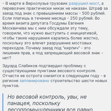
- В марте в Верхолузье грузовик
разрушил мост
, а
перевозчик практически никак не наказан. Штраф за
заезд под знак с превышением массы - 500 рублей.
Если платишь в течение месяца - 250 рублей. Во
время визита депутата Госдумы Евгения
Москвичева мы с ним обсуждали эту тему,
говорили, что нужно выступить с инициативой,
чтобы такие нарушения карались более жестко,
поскольку это влечет разрушение мостовых
переходов. Почему заезд под "кирпич" - это
лишение прав, а под запрещающий весовой знак -
нет?
Эдуард Слабиков подтвердил проблему с
существующими пунктами весового контроля.
Отчасти ее острота снизится в следующем году - в
регионе
запланировано
строительство шести новых
пунктов.
Но весовой контроль, увы, не
панацея, поскольку
лесопромышленники все равно